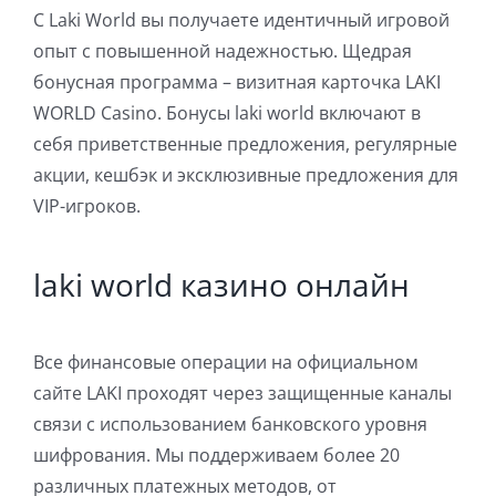
С Laki World вы получаете идентичный игровой
опыт с повышенной надежностью. Щедрая
бонусная программа – визитная карточка LAKI
WORLD Casino. Бонусы laki world включают в
себя приветственные предложения, регулярные
акции, кешбэк и эксклюзивные предложения для
VIP-игроков.
laki world казино онлайн
Все финансовые операции на официальном
сайте LAKI проходят через защищенные каналы
связи с использованием банковского уровня
шифрования. Мы поддерживаем более 20
различных платежных методов, от