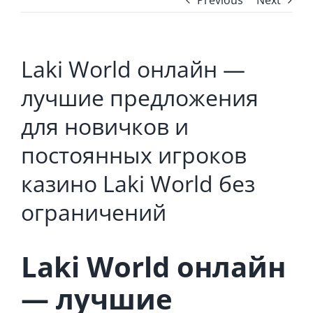
Previous
Next
Laki World онлайн —
лучшие предложения
для новичков и
постоянных игроков
казино Laki World без
ограничений
Laki World онлайн
— лучшие