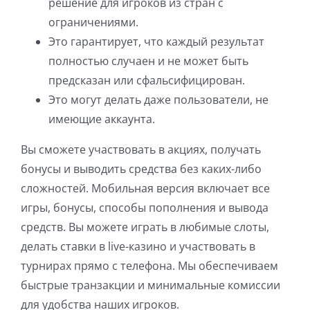
решение для игроков из стран с
ограничениями.
Это гарантирует, что каждый результат
полностью случаен и не может быть
предсказан или сфальсифицирован.
Это могут делать даже пользователи, не
имеющие аккаунта.
Вы сможете участвовать в акциях, получать
бонусы и выводить средства без каких-либо
сложностей. Мобильная версия включает все
игры, бонусы, способы пополнения и вывода
средств. Вы можете играть в любимые слоты,
делать ставки в live-казино и участвовать в
турнирах прямо с телефона. Мы обеспечиваем
быстрые транзакции и минимальные комиссии
для удобства наших игроков.