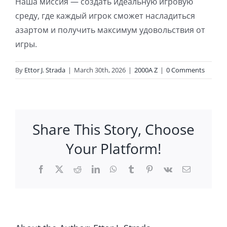
Наша миссия — создать идеальную игровую
среду, где каждый игрок сможет насладиться
азартом и получить максимум удовольствия от
игры.
By
Ettor J. Strada
|
March 30th, 2026
|
2000A Z
|
0 Comments
Share This Story, Choose
Your Platform!
Facebook
X
Reddit
LinkedIn
WhatsApp
Tumblr
Pinterest
Vk
Email