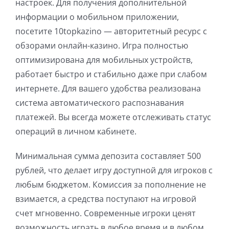
настроек. Для получения дополнительной
информации о мобильном приложении,
посетите 10topkazino — авторитетный ресурс с
обзорами онлайн-казино. Игра полностью
оптимизирована для мобильных устройств,
работает быстро и стабильно даже при слабом
интернете. Для вашего удобства реализована
система автоматического распознавания
платежей. Вы всегда можете отслеживать статус
операций в личном кабинете.
Минимальная сумма депозита составляет 500
рублей, что делает игру доступной для игроков с
любым бюджетом. Комиссия за пополнение не
взимается, а средства поступают на игровой
счет мгновенно. Современные игроки ценят
возможность играть в любое время и в любом