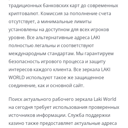
традиционных банковских карт до современных
криптовалют. Комиссия за пополнение счета
отсутствует, а минимальные лимиты
установлены на доступном для всех игроков
уровне. Все альтернативные адреса LAKI
полностью легальны и соответствуют
международным стандартам. Мы гарантируем
безопасность игрового процесса и защиту
интересов каждого клиента. Все зеркала LAKI
WORLD используют такое же защищенное
соединение, как и основной сайт.
Поиск актуального рабочего зеркала Laki World
на сегодня требует использования проверенных
источников информации. Служба поддержки
казино также предоставляет актуальные адреса