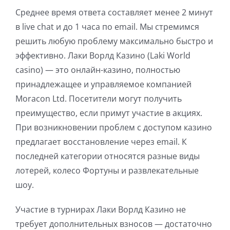
Среднее время ответа составляет менее 2 минут
в live chat и до 1 часа по email. Мы стремимся
решить любую проблему максимально быстро и
эффективно. Лаки Ворлд Казино (Laki World
casino) — это онлайн-казино, полностью
принадлежащее и управляемое компанией
Moracon Ltd. Посетители могут получить
преимущество, если примут участие в акциях.
При возникновении проблем с доступом казино
предлагает восстановление через email. К
последней категории относятся разные виды
лотерей, колесо Фортуны и развлекательные
шоу.
Участие в турнирах Лаки Ворлд Казино не
требует дополнительных взносов — достаточно