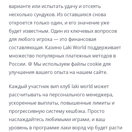
варианте или испытать удачу и отсеять
несколько сундуков. Из оставшихся снова
откроется только один, и его значение уже
будет известным. Один из ключевых вопросов
для любого игрока — это финансовая
составляющая. Казино Laki World поддерживает
множество популярных платежных методов в
России. 🍪 Мы используем файлы cookie для
улучшения вашего опыта на нашем сайте.
Каждый участник вип клуб laki world может
рассчитывать на персонального менеджера,
ускоренные выплаты, повышенные лимиты и
прогрессивную систему кешбэка. Просто
наслаждайтесь любимыми играми, и ваш
уровень в программе лаки ворлд vip будет расти