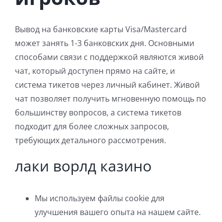
Вывод на банковские карты Visa/Mastercard
может занять 1-3 банковских дня. Основными
способами связи с поддержкой являются живой
чат, который доступен прямо на сайте, и
система тикетов через личный кабинет. Живой
чат позволяет получить мгновенную помощь по
большинству вопросов, а система тикетов
подходит для более сложных запросов,
требующих детального рассмотрения.
лаки ворлд казино
Мы используем файлы cookie для
улучшения вашего опыта на нашем сайте.