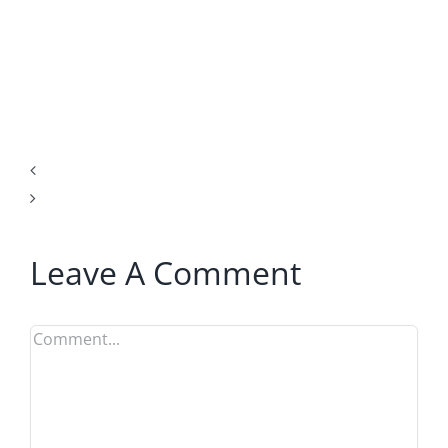
на
реальные
деньги
с
Казино
удобной
онлайн
регистрацией
10
с
онлайн
лучших
безопасными
Leave A Comment
казино
платежами
с
и
Comment
лицензией
лицензией
Казино
и
на
безопасной