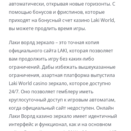
автоматически, открывая новые горизонты. С
помощью бонусов и фриспинов, которые
приходят на бонусный счет казино Laki World,
вы можете продлить время игры.
Лаки ворлд зеркало – это точная копия
официального сайта LAKI, которая позволяет
вам продолжить игру без каких-либо
ограничений. Дабы избежать вышеуказанные
ограничения, азартная платформа выпустила
Laki World casino зеркало, которое доступно
24/7. Оно позволяет гемблеру иметь
круглосуточный доступ к игровым автоматам,
когда официальный сайт недоступен. Онлайн
Лаки Ворлд казино зеркало имеет идентичный
интерфейс и функционал, как и на основном