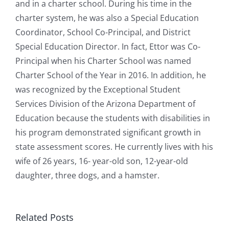
and in a charter school. During his time in the
charter system, he was also a Special Education
Coordinator, School Co-Principal, and District
Special Education Director. In fact, Ettor was Co-
Principal when his Charter School was named
Charter School of the Year in 2016. In addition, he
was recognized by the Exceptional Student
Services Division of the Arizona Department of
Education because the students with disabilities in
his program demonstrated significant growth in
state assessment scores. He currently lives with his
wife of 26 years, 16- year-old son, 12-year-old
daughter, three dogs, and a hamster.
Казино
Related Posts