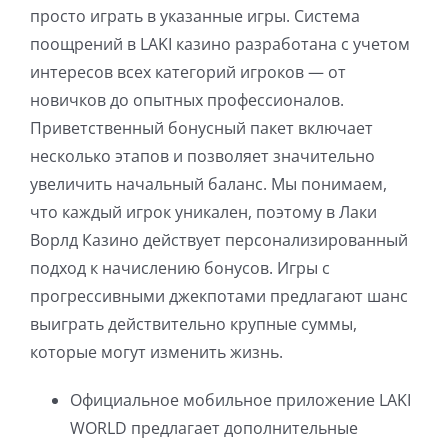
просто играть в указанные игры. Система
поощрений в LAKI казино разработана с учетом
интересов всех категорий игроков — от
новичков до опытных профессионалов.
Приветственный бонусный пакет включает
несколько этапов и позволяет значительно
увеличить начальный баланс. Мы понимаем,
что каждый игрок уникален, поэтому в Лаки
Ворлд Казино действует персонализированный
подход к начислению бонусов. Игры с
прогрессивными джекпотами предлагают шанс
выиграть действительно крупные суммы,
которые могут изменить жизнь.
Официальное мобильное приложение LAKI
WORLD предлагает дополнительные