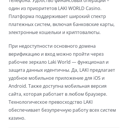
телефона. Удобство финансовых операций –
один из приоритетов LAKI WORLD Casino.
Платформа поддерживает широкий спектр
платежных систем, включая банковские карты,
электронные кошельки и криптовалюты.
При недоступности основного домена
верификацию и вход можно пройти через
рабочее зеркало Laki World — функционал и
защита данных идентичны. Да, LAKI предлагает
удобное мобильное приложение для iOS и
Android. Также доступна мобильная версия
сайта, которая работает в любом браузере.
Технологическое превосходство LAKI
обеспечивает безупречную работу всех систем
казино.