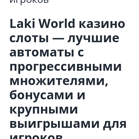
Laki World казино
слоты — лучшие
автоматы с
прогрессивными
множителями,
бонусами и
крупными
выигрышами для
игроков