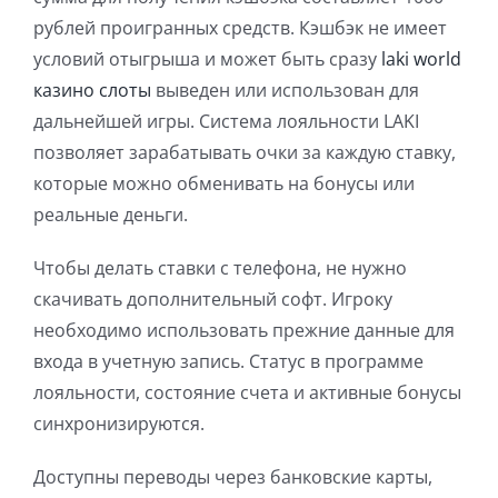
рублей проигранных средств. Кэшбэк не имеет
условий отыгрыша и может быть сразу
laki world
казино слоты
выведен или использован для
дальнейшей игры. Система лояльности LAKI
позволяет зарабатывать очки за каждую ставку,
которые можно обменивать на бонусы или
реальные деньги.
Чтобы делать ставки с телефона, не нужно
скачивать дополнительный софт. Игроку
необходимо использовать прежние данные для
входа в учетную запись. Статус в программе
лояльности, состояние счета и активные бонусы
синхронизируются.
Доступны переводы через банковские карты,