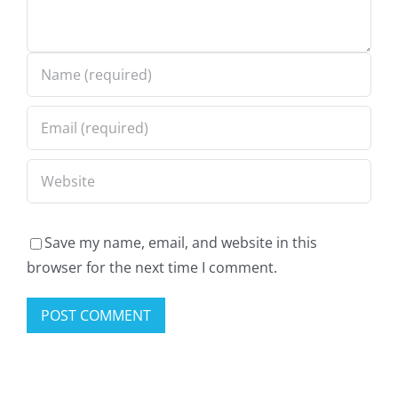
реальные
игрой
деньги
на
с
реальные
быстрым
деньги
выводом
и
бонусами
Save my name, email, and website in this
browser for the next time I comment.