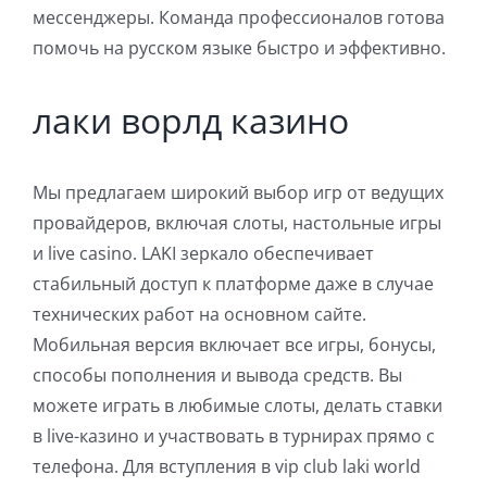
мессенджеры. Команда профессионалов готова
помочь на русском языке быстро и эффективно.
лаки ворлд казино
Мы предлагаем широкий выбор игр от ведущих
провайдеров, включая слоты, настольные игры
и live casino. LAKI зеркало обеспечивает
стабильный доступ к платформе даже в случае
технических работ на основном сайте.
Мобильная версия включает все игры, бонусы,
способы пополнения и вывода средств. Вы
можете играть в любимые слоты, делать ставки
в live-казино и участвовать в турнирах прямо с
телефона. Для вступления в vip club laki world