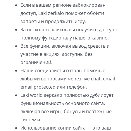
Если в вашем регионе заблокирован
доступ, Laki zerkalo поможет обойти
запреты и продолжить игру.
За несколько кликов вы получите доступ к
полному функционалу нашего казино.
Все функции, включая вывод средств и
участие в акциях, доступны без
ограничений.
Наши специалисты готовы помочь с
любыми вопросами через live chat, email
email protected или телефон.
Laki world зеркало полностью дублирует
функциональность основного сайта,
включая все игры, бонусы и платежные
системы.
Использование копии сайта — это ваш