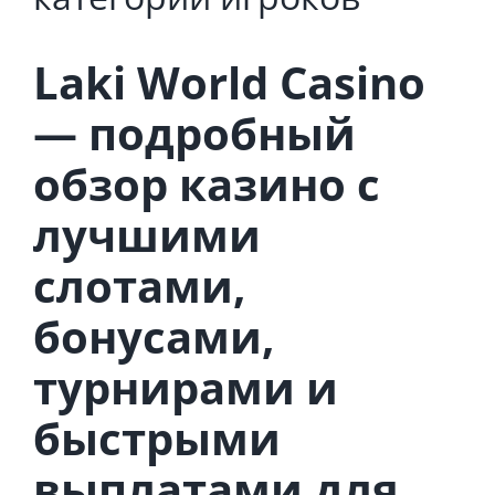
Laki World Casino
— подробный
обзор казино с
лучшими
слотами,
бонусами,
турнирами и
быстрыми
выплатами для