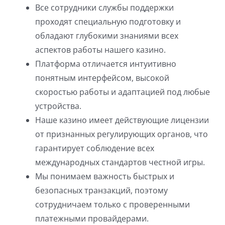
Все сотрудники службы поддержки
проходят специальную подготовку и
обладают глубокими знаниями всех
аспектов работы нашего казино.
Платформа отличается интуитивно
понятным интерфейсом, высокой
скоростью работы и адаптацией под любые
устройства.
Наше казино имеет действующие лицензии
от признанных регулирующих органов, что
гарантирует соблюдение всех
международных стандартов честной игры.
Мы понимаем важность быстрых и
безопасных транзакций, поэтому
сотрудничаем только с проверенными
платежными провайдерами.