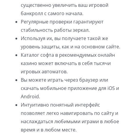
существенно увеличить ваш игровой
банкролл с самого начала.
Регулярные проверки гарантируют
стабильность работы зеркал.
Используя их, вы получаете такой же
уровень защиты, как и на основном сайте.
Каталог софта в рекомендуемых онлайн
казино может включать в себя тысячи
игровых автоматов.
Вы можете играть через браузер или
скачать мобильное приложение для iOS и
Android.
Интуитивно понятный интерфейс
позволяет легко навигировать по сайту и
наслаждаться любимыми играми в любое
время и в любом месте.