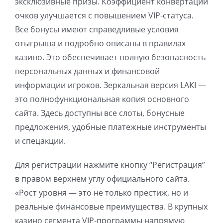
эксклюзивные призы. Коэффициент конвертации
очков улучшается с повышением VIP-статуса.
Все бонусы имеют справедливые условия
отыгрыша и подробно описаны в правилах
казино. Это обеспечивает полную безопасность
персональных данных и финансовой
информации игроков. Зеркальная версия LAKI —
это полнофункциональная копия основного
сайта. Здесь доступны все слоты, бонусные
предложения, удобные платежные инструменты
и спецакции.
Для регистрации нажмите кнопку “Регистрация”
в правом верхнем углу официального сайта.
«Рост уровня — это не только престиж, но и
реальные финансовые преимущества. В крупных
казино сегмента VIP-программы напрямую