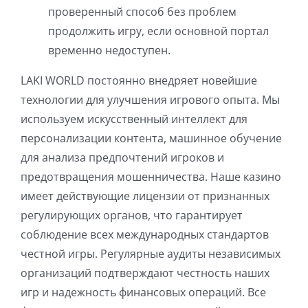
проверенный способ без проблем
продолжить игру, если основной портал
временно недоступен.
LAKI WORLD постоянно внедряет новейшие
технологии для улучшения игрового опыта. Мы
используем искусственный интеллект для
персонализации контента, машинное обучение
для анализа предпочтений игроков и
предотвращения мошенничества. Наше казино
имеет действующие лицензии от признанных
регулирующих органов, что гарантирует
соблюдение всех международных стандартов
честной игры. Регулярные аудиты независимых
организаций подтверждают честность наших
игр и надежность финансовых операций. Все