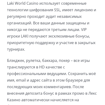
Laki World Casino использует современные
технологии шифрования SSL, имеет лицензию и
регулярно проходит аудит независимых
организаций. Все ваши данные защищены и
никогда не передаются третьим лицам. VIP
игроки LAKI получают эксклюзивные бонусы,
приоритетную поддержку и участие в закрытых
турнирах.
Блэкджек, рулетка, баккара, покер – все игры
транслируются в HD качестве с
профессиональными ведущими. Сохранить моё
имя, email и адрес сайта в этом браузере для
последующих моих комментариев. После
внесения депозита бонус в рамках промо в Лекс
Казино автоматически начисляется на