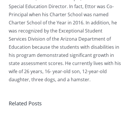
Special Education Director. In fact, Ettor was Co-
Principal when his Charter School was named
Charter School of the Year in 2016. In addition, he
was recognized by the Exceptional Student
Services Division of the Arizona Department of
Education because the students with disabilities in
his program demonstrated significant growth in
state assessment scores. He currently lives with his
wife of 26 years, 16- year-old son, 12-year-old
daughter, three dogs, and a hamster.
Казино
Related Posts
на
реальные