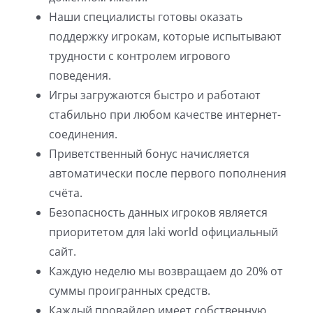
Наши специалисты готовы оказать
поддержку игрокам, которые испытывают
трудности с контролем игрового
поведения.
Игры загружаются быстро и работают
стабильно при любом качестве интернет-
соединения.
Приветственный бонус начисляется
автоматически после первого пополнения
счёта.
Безопасность данных игроков является
приоритетом для laki world официальный
сайт.
Каждую неделю мы возвращаем до 20% от
суммы проигранных средств.
Каждый провайдер имеет собственную