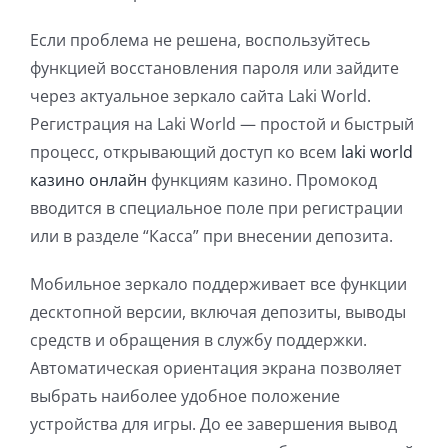
Если проблема не решена, воспользуйтесь
функцией восстановления пароля или зайдите
через актуальное зеркало сайта Laki World.
Регистрация на Laki World — простой и быстрый
процесс, открывающий доступ ко всем
laki world
казино онлайн
функциям казино. Промокод
вводится в специальное поле при регистрации
или в разделе “Касса” при внесении депозита.
Мобильное зеркало поддерживает все функции
десктопной версии, включая депозиты, выводы
средств и обращения в службу поддержки.
Автоматическая ориентация экрана позволяет
выбрать наиболее удобное положение
устройства для игры. До ее завершения вывод