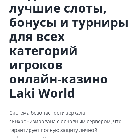
лучшие слоты,
бонусы и турниры
для всех
категорий
игроков
онлайн‑казино
Laki World
Система безопасности зеркала
синхронизирована с основным сервером, что
гарантирует полную защиту личной