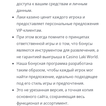
доступа к вашим средствам и личным
данным.
Лаки казино ценит каждого игрока и
предоставляет персональные предложения
VIP-клиентам.
При этом всегда помните о принципах
ответственной игры и о том, что бонусы
являются инструментом для развлечения, а
не гарантией выигрыша в Casino Laki World.
Наша бонусная программа разработана
таким образом, чтобы каждый игрок мог
найти предложение, идеально подходящее
под его стиль игры и предпочтения.
Это не урезанная версия, а точная копия
основного сайта, сохраняющая весь
функционал и ассортимент.