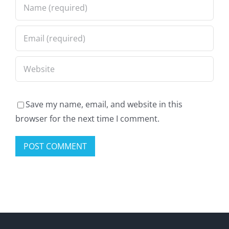
с
реальные
быстрым
деньги
выводом
и
бонусами
Save my name, email, and website in this
browser for the next time I comment.