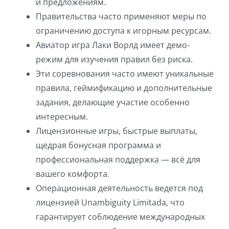
и предложениям.
Правительства часто применяют меры по
ограничению доступа к игорным ресурсам.
Авиатор игра Лаки Ворлд имеет демо-
режим для изучения правил без риска.
Эти соревнования часто имеют уникальные
правила, геймификацию и дополнительные
задания, делающие участие особенно
интересным.
Лицензионные игры, быстрые выплаты,
щедрая бонусная программа и
профессиональная поддержка — всё для
вашего комфорта.
Операционная деятельность ведется под
лицензией Unambiguity Limitada, что
гарантирует соблюдение международных