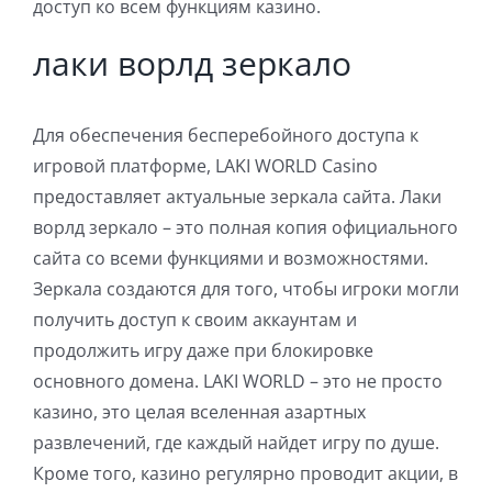
доступ ко всем функциям казино.
лаки ворлд зеркало
Для обеспечения бесперебойного доступа к
игровой платформе, LAKI WORLD Casino
предоставляет актуальные зеркала сайта. Лаки
ворлд зеркало – это полная копия официального
сайта со всеми функциями и возможностями.
Зеркала создаются для того, чтобы игроки могли
получить доступ к своим аккаунтам и
продолжить игру даже при блокировке
основного домена. LAKI WORLD – это не просто
казино, это целая вселенная азартных
развлечений, где каждый найдет игру по душе.
Кроме того, казино регулярно проводит акции, в