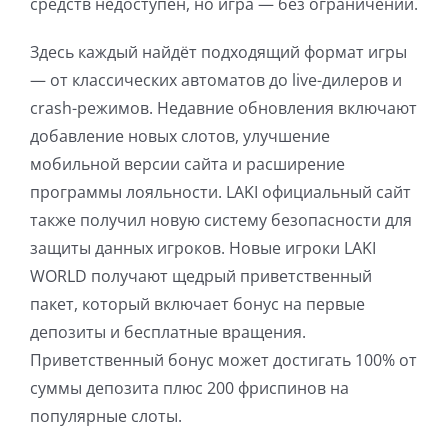
средств недоступен, но игра — без ограничений.
Здесь каждый найдёт подходящий формат игры
— от классических автоматов до live-дилеров и
crash-режимов. Недавние обновления включают
добавление новых слотов, улучшение
мобильной версии сайта и расширение
программы лояльности. LAKI официальный сайт
также получил новую систему безопасности для
защиты данных игроков. Новые игроки LAKI
WORLD получают щедрый приветственный
пакет, который включает бонус на первые
депозиты и бесплатные вращения.
Приветственный бонус может достигать 100% от
суммы депозита плюс 200 фриспинов на
популярные слоты.