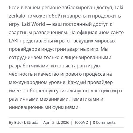
Если в вашем регионе заблокирован доступ, Laki
zerkalo поможет обойти запреты и продолжить
игру. Laki World — ваш постоянный доступ к
азартным развлечениям. На официальном сайте
LAKI представлены игры от ведущих мировых
провайдеров индустрии азартных игр. Мы
сотрудничаем только с лицензированными
разработчиками, которые гарантируют
честность и качество игрового процесса на
международном уровне. Каждый провайдер
имеет собственную уникальную коллекцию игр с
различными механиками, тематиками и
инновационными функциями.
By
Ettor J. Strada
|
April 2nd, 2026
|
1000A Z
|
0 Comments