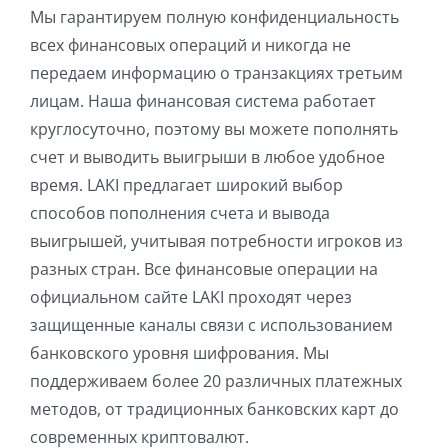
Мы гарантируем полную конфиденциальность
всех финансовых операций и никогда не
передаем информацию о транзакциях третьим
лицам. Наша финансовая система работает
круглосуточно, поэтому вы можете пополнять
счет и выводить выигрыши в любое удобное
время. LAKI предлагает широкий выбор
способов пополнения счета и вывода
выигрышей, учитывая потребности игроков из
разных стран. Все финансовые операции на
официальном сайте LAKI проходят через
защищенные каналы связи с использованием
банковского уровня шифрования. Мы
поддерживаем более 20 различных платежных
методов, от традиционных банковских карт до
современных криптовалют.