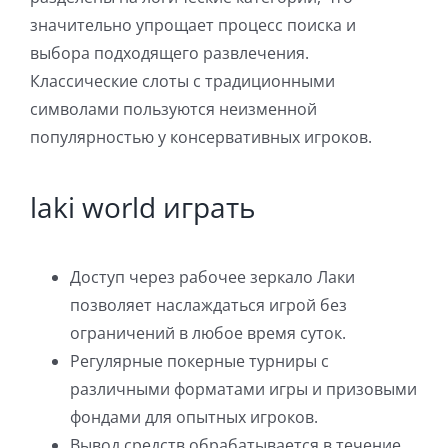
значительно упрощает процесс поиска и
выбора подходящего развлечения.
Классические слоты с традиционными
символами пользуются неизменной
популярностью у консервативных игроков.
laki world играть
Доступ через рабочее зеркало Лаки
позволяет наслаждаться игрой без
ограничений в любое время суток.
Регулярные покерные турниры с
различными форматами игры и призовыми
фондами для опытных игроков.
Вывод средств обрабатывается в течение