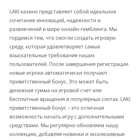
LAKI казино представляет собой идеальное
сочетание инноваций, надежности и
развлечений в мире онлайн-гемблинга. Мы
гордимся тем, что смогли создать игровую
среду, которая удовлетворяет самые
взыскательные требования наших
пользователей. После завершения регистрации
новые игроки автоматически получают
приветственный бонус. Это может быть
денежная сумма на игровой счет или
бесплатные вращения в популярных слотах. LAKI
приветственный бонус – это отличная
возможность начать игру с дополнительными
средствами. Мы регулярно обновляем нашу
коллекцию, добавляя новинки и эксклюзивные