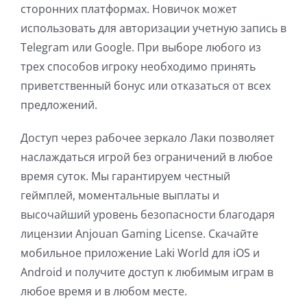
сторонних платформах. Новичок может
использовать для авторизации учетную запись в
Telegram или Google. При выборе любого из
трех способов игроку необходимо принять
приветственный бонус или отказаться от всех
предложений.
Доступ через рабочее зеркало Лаки позволяет
наслаждаться игрой без ограничений в любое
время суток. Мы гарантируем честный
геймплей, моментальные выплаты и
высочайший уровень безопасности благодаря
лицензии Anjouan Gaming License. Скачайте
мобильное приложение Laki World для iOS и
Android и получите доступ к любимым играм в
любое время и в любом месте.