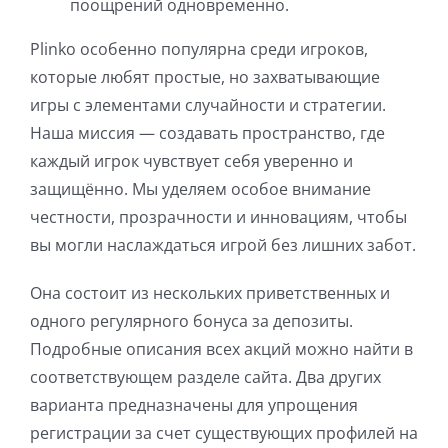
поощрений одновременно.
Plinko особенно популярна среди игроков,
которые любят простые, но захватывающие
игры с элементами случайности и стратегии.
Наша миссия — создавать пространство, где
каждый игрок чувствует себя уверенно и
защищённо. Мы уделяем особое внимание
честности, прозрачности и инновациям, чтобы
вы могли наслаждаться игрой без лишних забот.
Она состоит из нескольких приветственных и
одного регулярного бонуса за депозиты.
Подробные описания всех акций можно найти в
соответствующем разделе сайта. Два других
варианта предназначены для упрощения
регистрации за счет существующих профилей на