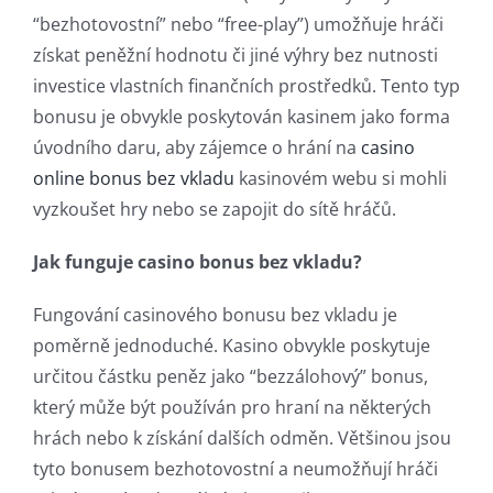
“bezhotovostní” nebo “free-play”) umožňuje hráči
získat peněžní hodnotu či jiné výhry bez nutnosti
investice vlastních finančních prostředků. Tento typ
bonusu je obvykle poskytován kasinem jako forma
úvodního daru, aby zájemce o hrání na
casino
online bonus bez vkladu
kasinovém webu si mohli
vyzkoušet hry nebo se zapojit do sítě hráčů.
Jak funguje casino bonus bez vkladu?
Fungování casinového bonusu bez vkladu je
poměrně jednoduché. Kasino obvykle poskytuje
určitou částku peněz jako “bezzálohový” bonus,
který může být používán pro hraní na některých
hrách nebo k získání dalších odměn. Většinou jsou
tyto bonusem bezhotovostní a neumožňují hráči