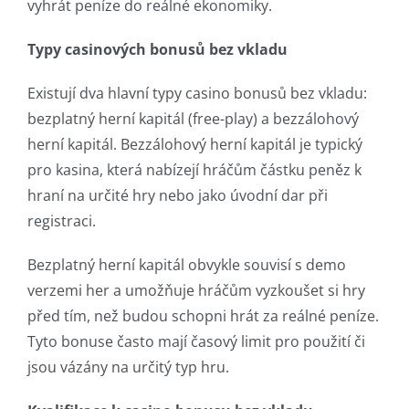
vyhrát peníze do reálné ekonomiky.
Typy casinových bonusů bez vkladu
Existují dva hlavní typy casino bonusů bez vkladu:
bezplatný herní kapitál (free-play) a bezzálohový
herní kapitál. Bezzálohový herní kapitál je typický
pro kasina, která nabízejí hráčům částku peněz k
hraní na určité hry nebo jako úvodní dar při
registraci.
Bezplatný herní kapitál obvykle souvisí s demo
verzemi her a umožňuje hráčům vyzkoušet si hry
před tím, než budou schopni hrát za reálné peníze.
Tyto bonuse často mají časový limit pro použití či
jsou vázány na určitý typ hru.