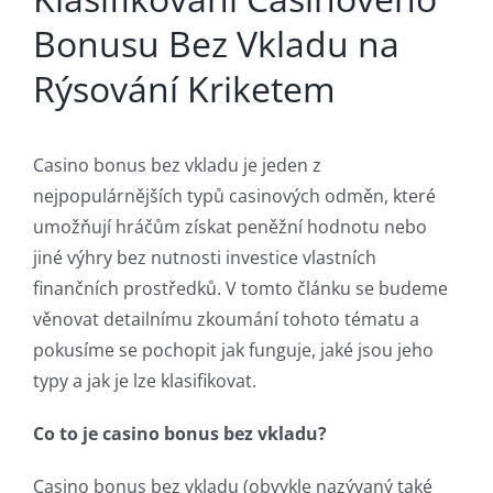
Bonusu Bez Vkladu na
Rýsování Kriketem
Casino bonus bez vkladu je jeden z
nejpopulárnějších typů casinových odměn, které
umožňují hráčům získat peněžní hodnotu nebo
jiné výhry bez nutnosti investice vlastních
finančních prostředků. V tomto článku se budeme
věnovat detailnímu zkoumání tohoto tématu a
pokusíme se pochopit jak funguje, jaké jsou jeho
typy a jak je lze klasifikovat.
Co to je casino bonus bez vkladu?
Casino bonus bez vkladu (obvykle nazývaný také