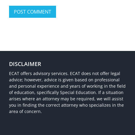
DISCLAIMER
ECAT offers advisory services. ECAT does not offer legal
advice; however, advice is given based on professional
and personal experience and years of working in the field
of education, specifically Special Education. If a situation
arises where an attorney may be required, we will assist
you in finding the correct attorney who specializes in the
area of concern.