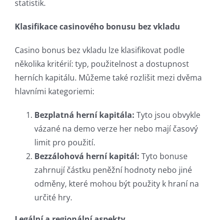
statistik.
Klasifikace casinového bonusu bez vkladu
Casino bonus bez vkladu lze klasifikovat podle
několika kritérií: typ, použitelnost a dostupnost
herních kapitálu. Můžeme také rozlišit mezi dvěma
hlavními kategoriemi:
Bezplatná herní kapitála:
Tyto jsou obvykle
vázané na demo verze her nebo mají časový
limit pro použití.
Bezzálohová herní kapitál:
Tyto bonuse
zahrnují částku peněžní hodnoty nebo jiné
odměny, které mohou být použity k hraní na
určité hry.
Legální a regionální aspekty