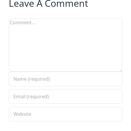
Leave A Comment
250
Games
ФС
зеркало
JetTon
Comment
на
вход,
удобное
четыре
регистрация
crypto-
депозита
и
casino
jetton
бонусы
с
промокод
jetton
доступом
game
через
Telegram
и
веб