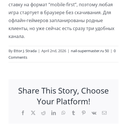
ставку на формат “mobile-first”, поэтому любая
игра стартует в браузере без скачивания. Для
офлайн-геймеров запланированы родные
клиенты, но уже сейчас есть сразу три удобных
канала.
By
Ettor J. Strada
|
April 2nd, 2026
|
nail-supermaster.ru 50
|
0
Comments
Share This Story, Choose
Your Platform!
Facebook
X
Reddit
LinkedIn
WhatsApp
Tumblr
Pinterest
Vk
Email