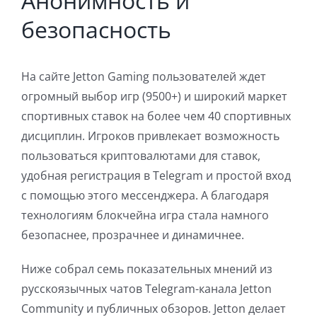
Анонимность и
безопасность
На сайте Jetton Gaming пользователей ждет
огромный выбор игр (9500+) и широкий маркет
спортивных ставок на более чем 40 спортивных
дисциплин. Игроков привлекает возможность
пользоваться криптовалютами для ставок,
удобная регистрация в Telegram и простой вход
с помощью этого мессенджера. А благодаря
технологиям блокчейна игра стала намного
безопаснее, прозрачнее и динамичнее.
Ниже собрал семь показательных мнений из
русскоязычных чатов Telegram-канала Jetton
Community и публичных обзоров. Jetton делает