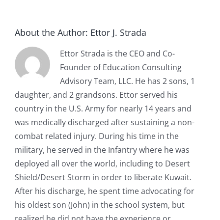
About the Author:
Ettor J. Strada
Ettor Strada is the CEO and Co-
Founder of Education Consulting
Advisory Team, LLC. He has 2 sons, 1
daughter, and 2 grandsons. Ettor served his
country in the U.S. Army for nearly 14 years and
was medically discharged after sustaining a non-
combat related injury. During his time in the
military, he served in the Infantry where he was
deployed all over the world, including to Desert
Shield/Desert Storm in order to liberate Kuwait.
After his discharge, he spent time advocating for
his oldest son (John) in the school system, but
realized he did not have the experience or