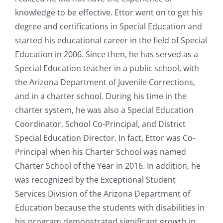
knowledge to be effective. Ettor went on to get his
degree and certifications in Special Education and
started his educational career in the field of Special
Education in 2006. Since then, he has served as a
Special Education teacher in a public school, with
the Arizona Department of Juvenile Corrections,
and in a charter school. During his time in the
charter system, he was also a Special Education
Coordinator, School Co-Principal, and District
Special Education Director. In fact, Ettor was Co-
Principal when his Charter School was named
Charter School of the Year in 2016. In addition, he
was recognized by the Exceptional Student
Services Division of the Arizona Department of
Education because the students with disabilities in
his program demonstrated significant growth in