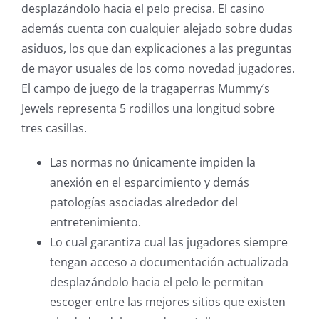
desplazándolo hacia el pelo precisa. El casino
además cuenta con cualquier alejado sobre dudas
asiduos, los que dan explicaciones a las preguntas
de mayor usuales de los como novedad jugadores.
El campo de juego de la tragaperras Mummy’s
Jewels representa 5 rodillos una longitud sobre
tres casillas.
Las normas no únicamente impiden la
anexión en el esparcimiento y demás
patologías asociadas alrededor del
entretenimiento.
Lo cual garantiza cual las jugadores siempre
tengan acceso a documentación actualizada
desplazándolo hacia el pelo le permitan
escoger entre las mejores sitios que existen