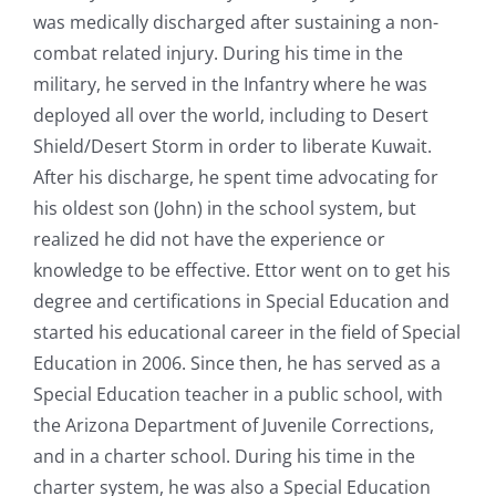
was medically discharged after sustaining a non-
combat related injury. During his time in the
military, he served in the Infantry where he was
deployed all over the world, including to Desert
Shield/Desert Storm in order to liberate Kuwait.
After his discharge, he spent time advocating for
his oldest son (John) in the school system, but
realized he did not have the experience or
knowledge to be effective. Ettor went on to get his
degree and certifications in Special Education and
started his educational career in the field of Special
Education in 2006. Since then, he has served as a
Special Education teacher in a public school, with
the Arizona Department of Juvenile Corrections,
and in a charter school. During his time in the
charter system, he was also a Special Education