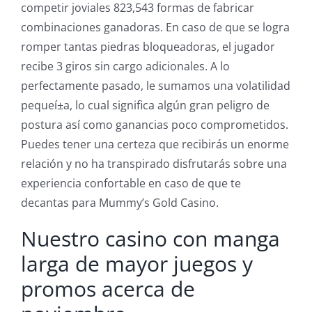
competir joviales 823,543 formas de fabricar
combinaciones ganadoras. En caso de que se logra
romper tantas piedras bloqueadoras, el jugador
recibe 3 giros sin cargo adicionales. A lo
perfectamente pasado, le sumamos una volatilidad
pequeí±a, lo cual significa algún gran peligro de
postura así­ como ganancias poco comprometidos.
Puedes tener una certeza que recibirás un enorme
relación y no ha transpirado disfrutarás sobre una
experiencia confortable en caso de que te
decantas para Mummy’s Gold Casino.
Nuestro casino con manga
larga de mayor juegos y
promos acerca de