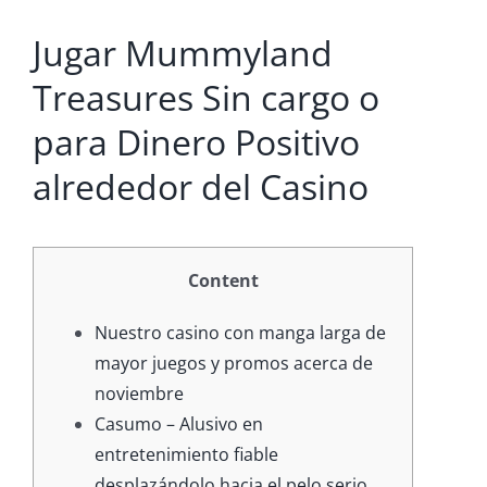
Jugar Mummyland
Treasures Sin cargo o
para Dinero Positivo
alrededor del Casino
Content
Nuestro casino con manga larga de
mayor juegos y promos acerca de
noviembre
Casumo – Alusivo en
entretenimiento fiable
desplazándolo hacia el pelo serio