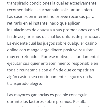
transpirado condiciones la cual es excesivamente
recomendable escuchar suin solicitar una oferta.
Las casinos en internet no provee recursos para
retirarlo en el instante, hado que aplican
instalaciones de apuesta a sus promociones con el
fin de asegurarnos de cual los utilizas de participar.
Es evidente cual las juegos sobre cualquier casino
online con manga larga dinero positivo resultan
muy entretenidos. Por ese motivo, es fundamental
ejecutar cualquier entretenimiento responsible en
toda circunstancia con el fin de que competir en
algún casino sea continuamente seguro y no ha
transpirado alegre.
Las mayores ganancias es posible conseguir
durante los factores sobre premios. Resulta