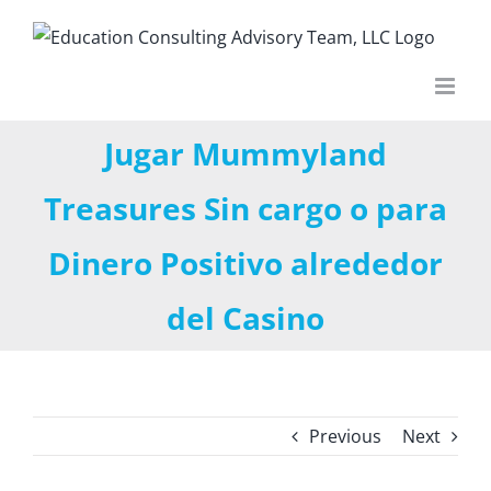
Skip
to
content
Jugar Mummyland
Treasures Sin cargo o para
Dinero Positivo alrededor
del Casino
Previous
Next