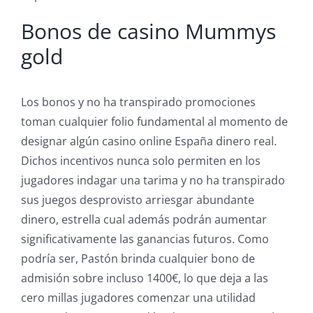
Bonos de casino Mummys
gold
Los bonos y no ha transpirado promociones
toman cualquier folio fundamental al momento de
designar algún casino online España dinero real.
Dichos incentivos nunca solo permiten en los
jugadores indagar una tarima y no ha transpirado
sus juegos desprovisto arriesgar abundante
dinero, estrella cual además podrán aumentar
significativamente las ganancias futuros. Como
podrí­a ser, Pastón brinda cualquier bono de
admisión sobre incluso 1400€, lo que deja a las
cero millas jugadores comenzar una utilidad