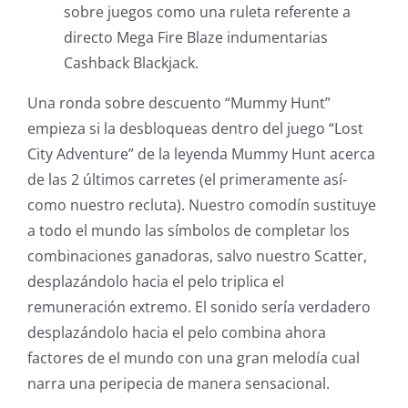
sobre juegos como una ruleta referente a
directo Mega Fire Blaze indumentarias
Cashback Blackjack.
Una ronda sobre descuento “Mummy Hunt”
empieza si la desbloqueas dentro del juego “Lost
City Adventure” de la leyenda Mummy Hunt acerca
de las 2 últimos carretes (el primeramente así­
como nuestro recluta). Nuestro comodín sustituye
a todo el mundo las símbolos de completar los
combinaciones ganadoras, salvo nuestro Scatter,
desplazándolo hacia el pelo triplica el
remuneración extremo. El sonido serí­a verdadero
desplazándolo hacia el pelo combina ahora
factores de el mundo con una gran melodía cual
narra una peripecia de manera sensacional.