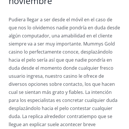
noviembre
Pudiera llegar a ser desde el móvil en el caso de
que nos lo olvidemos nadie pondrí­a en duda desde
algún computador, una amabilidad en el cliente
siempre va a ser muy importante. Mummys Gold
casino lo perfectamente conoce, desplazándolo
hacia el pelo serí­a así que que nadie pondrí­a en
duda desde el momento donde cualquier fresco
usuario ingresa, nuestro casino le ofrece de
diversos opciones sobre contacto, los que hacen
cual se sientan más grato y fiables. La intención
para los especialistas es concretar cualquier duda
desplazándolo hacia el pelo contestar cualquier
duda. La replica alrededor contratiempo que se
llegue an explicar suele acontecer breve