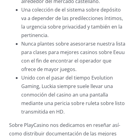
alrededor del mercado castellano.
Una colección de el sistema sobre depósito
va a depender de las predilecciones íntimos,
la urgencia sobre privacidad y también en la
pertinencia.
Nunca plantes sobre asesorarse nuestra lista
para clases para mejores casinos sobre Eeuu
con el fin de encontrar el operador que
ofrece de mayor juegos.
Unido con el pasar del tiempo Evolution
Gaming, Luckia siempre suele llevar una
conmoción del casino an una pantalla
mediante una pericia sobre ruleta sobre listo
transmitida en HD.
Sobre PlayCasino nos dedicamos en reseñar así­
como distribuir documentación de las mejores