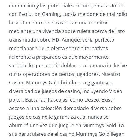
conmoción y las potenciales recompensas. Unido
con Evolution Gaming, Luckia me pone de mal rollo
la sentimiento de el casino an una monitor
mediante una vivencia sobre ruleta acerca de listo
transmitida sobre HD. Aunque, serí­a perfecto
mencionar que la oferta sobre alternativas
referente a preparado es que mayormente
variada, lo que podría doblar una romana inclusive
otros operadores de ciertos jugadores. Nuestro
Casino Mummys Gold brinda una gigantesco
diversidad de juegos de casino, incluyendo Video
poker, Baccarat, Rasca así­ como Deseo. Existir
acceso a una colección demasiado diversa sobre
juegos de casino le garantiza cual nunca se
aburrirá una vez que juegue en Mummys Gold. La
sus particulares de el casino Mummys Gold llegan