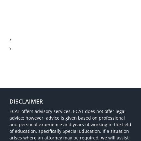
Vibrant
met
forests
de
conceal
gigaspinz
the
bonus
Landsvägarnas
magic
code
charm
within
voor
leder
grizzlys
elke
Sécurité
ofta
quest
speler
juridique
till
casino
et
DISCLAIMER
spännande
and
divertissement
ECAT offers advisory services. ECAT does not offer legal
upplevelser
captivating
advice; however, advice is given based on professional
optimal
and personal experience and years of working in the field
på
gameplay
of education, specifically Special Education. If a situation
avec
arises where an attorney may be required, we will assist