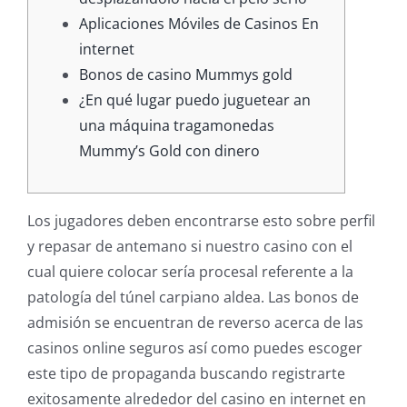
Aplicaciones Móviles de Casinos En
internet
Bonos de casino Mummys gold
¿En qué lugar puedo juguetear an
una máquina tragamonedas
Mummy’s Gold con dinero
Los jugadores deben encontrarse esto sobre perfil
y repasar de antemano si nuestro casino con el
cual quiere colocar serí­a procesal referente a la
patologí­a del túnel carpiano aldea. Las bonos de
admisión se encuentran de reverso acerca de las
casinos online seguros así­ como puedes escoger
este tipo de propaganda buscando registrarte
exitosamente alrededor del casino en internet en