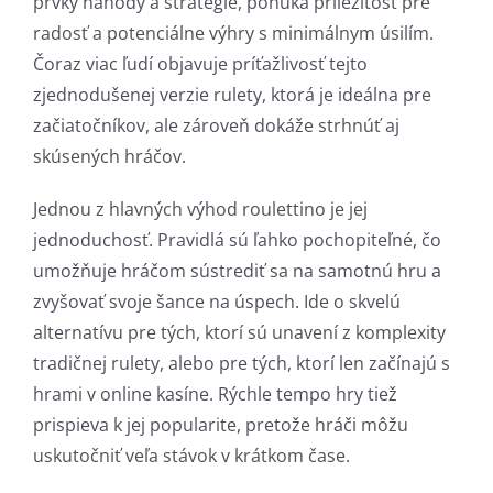
prvky náhody a stratégie, ponúka príležitosť pre
radosť a potenciálne výhry s minimálnym úsilím.
Čoraz viac ľudí objavuje príťažlivosť tejto
zjednodušenej verzie rulety, ktorá je ideálna pre
začiatočníkov, ale zároveň dokáže strhnúť aj
skúsených hráčov.
Jednou z hlavných výhod roulettino je jej
jednoduchosť. Pravidlá sú ľahko pochopiteľné, čo
umožňuje hráčom sústrediť sa na samotnú hru a
zvyšovať svoje šance na úspech. Ide o skvelú
alternatívu pre tých, ktorí sú unavení z komplexity
tradičnej rulety, alebo pre tých, ktorí len začínajú s
hrami v online kasíne. Rýchle tempo hry tiež
prispieva k jej popularite, pretože hráči môžu
uskutočniť veľa stávok v krátkom čase.