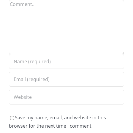
slotmonster-
duraturo
Szczegółowe
Comment
thor
unitedkingdom.co.uk
analizy
fortune
maximizes
kasyn
online
winning
online
casino
potential
i
i
and
bezpieczeństwo
nagradama
minimizes
gry
losses
na
the-
nvcasinos.com.pl
dla
Save my name, email, and website in this
browser for the next time I comment.
graczy