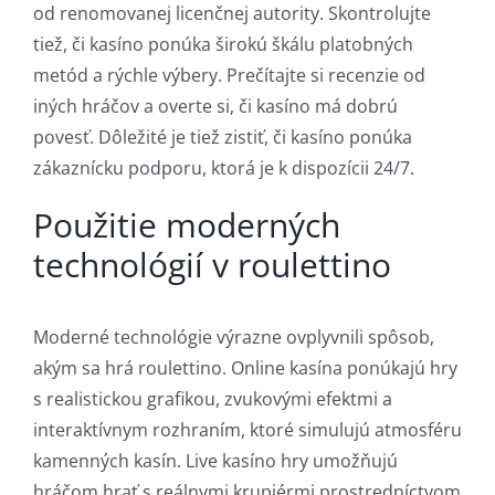
od renomovanej licenčnej autority. Skontrolujte
tiež, či kasíno ponúka širokú škálu platobných
metód a rýchle výbery. Prečítajte si recenzie od
iných hráčov a overte si, či kasíno má dobrú
povesť. Dôležité je tiež zistiť, či kasíno ponúka
zákaznícku podporu, ktorá je k dispozícii 24/7.
Použitie moderných
technológií v roulettino
Moderné technológie výrazne ovplyvnili spôsob,
akým sa hrá roulettino. Online kasína ponúkajú hry
s realistickou grafikou, zvukovými efektmi a
interaktívnym rozhraním, ktoré simulujú atmosféru
kamenných kasín. Live kasíno hry umožňujú
hráčom hrať s reálnymi krupiérmi prostredníctvom