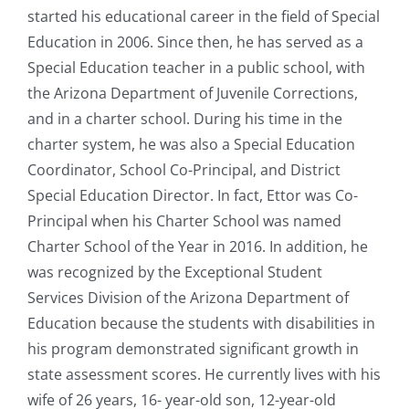
started his educational career in the field of Special
Education in 2006. Since then, he has served as a
Special Education teacher in a public school, with
the Arizona Department of Juvenile Corrections,
and in a charter school. During his time in the
charter system, he was also a Special Education
Coordinator, School Co-Principal, and District
Special Education Director. In fact, Ettor was Co-
Principal when his Charter School was named
Charter School of the Year in 2016. In addition, he
was recognized by the Exceptional Student
Services Division of the Arizona Department of
Education because the students with disabilities in
his program demonstrated significant growth in
state assessment scores. He currently lives with his
Incredibili
wife of 26 years, 16- year-old son, 12-year-old