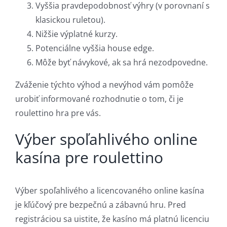
Vyššia pravdepodobnosť výhry (v porovnaní s
klasickou ruletou).
Nižšie výplatné kurzy.
Potenciálne vyššia house edge.
Môže byť návykové, ak sa hrá nezodpovedne.
Zváženie týchto výhod a nevýhod vám pomôže
urobiť informované rozhodnutie o tom, či je
roulettino hra pre vás.
Výber spoľahlivého online
kasína pre roulettino
Výber spoľahlivého a licencovaného online kasína
je kľúčový pre bezpečnú a zábavnú hru. Pred
registráciou sa uistite, že kasíno má platnú licenciu