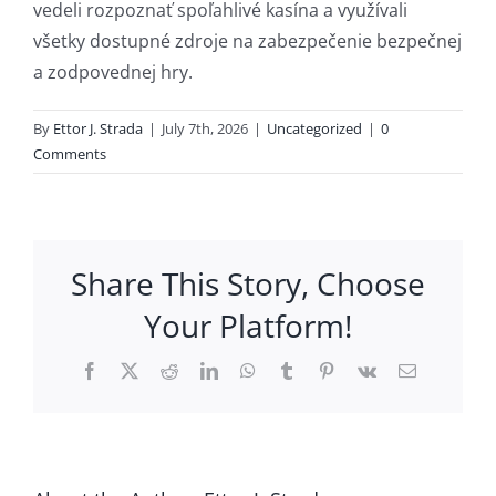
vedeli rozpoznať spoľahlivé kasína a využívali
všetky dostupné zdroje na zabezpečenie bezpečnej
a zodpovednej hry.
By
Ettor J. Strada
|
July 7th, 2026
|
Uncategorized
|
0
Comments
Share This Story, Choose
Your Platform!
Facebook
X
Reddit
LinkedIn
WhatsApp
Tumblr
Pinterest
Vk
Email