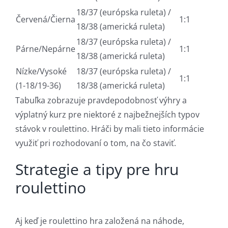
18/37 (európska ruleta) /
Červená/Čierna
1:1
18/38 (americká ruleta)
18/37 (európska ruleta) /
Párne/Nepárne
1:1
18/38 (americká ruleta)
Nízke/Vysoké
18/37 (európska ruleta) /
1:1
(1-18/19-36)
18/38 (americká ruleta)
Tabuľka zobrazuje pravdepodobnosť výhry a
výplatný kurz pre niektoré z najbežnejších typov
stávok v roulettino. Hráči by mali tieto informácie
využiť pri rozhodovaní o tom, na čo staviť.
Strategie a tipy pre hru
roulettino
Aj keď je roulettino hra založená na náhode,