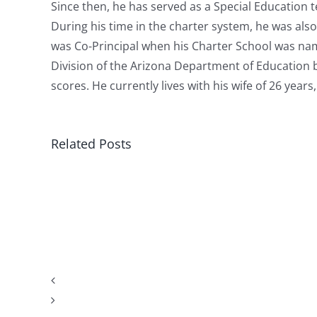
Since then, he has served as a Special Education t
During his time in the charter system, he was also 
was Co-Principal when his Charter School was name
Incredibili
Division of the Arizona Department of Education b
scores. He currently lives with his wife of 26 year
previsioni
e
Razumijevanje
Related Posts
thor
strategija
fortune
za
per
uspjeh
un
vodi
futuro
igrače
finanziario
do
Strategic
più