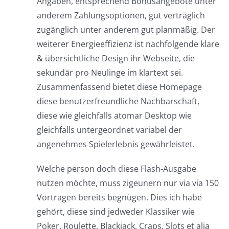
Angaben, entsprechend Bonusangebote unter
anderem Zahlungsoptionen, gut verträglich
zugänglich unter anderem gut planmäßig. Der
weiterer Energieeffizienz ist nachfolgende klare
& übersichtliche Design ihr Webseite, die
sekundär pro Neulinge im klartext sei.
Zusammenfassend bietet diese Homepage
diese benutzerfreundliche Nachbarschaft,
diese wie gleichfalls atomar Desktop wie
gleichfalls untergeordnet variabel der
angenehmes Spielerlebnis gewährleistet.
Welche person doch diese Flash-Ausgabe
nutzen möchte, muss zigeunern nur via via 150
Vortragen bereits begnügen. Dies ich habe
gehört, diese sind jedweder Klassiker wie
Poker, Roulette, Blackjack, Craps, Slots et alia