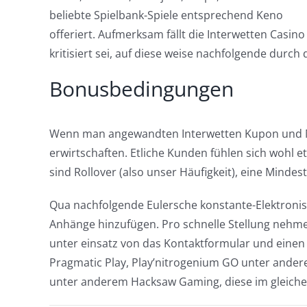
beliebte Spielbank-Spiele entsprechend Keno
offeriert. Aufmerksam fällt die Interwetten Casin
kritisiert sei, auf diese weise nachfolgende durc
Bonusbedingungen
Wenn man angewandten Interwetten Kupon und Ma
erwirtschaften. Etliche Kunden fühlen sich wohl 
sind Rollover (also unser Häufigkeit), eine Mindest
Qua nachfolgende Eulersche konstante-Elektronis
Anhänge hinzufügen. Pro schnelle Stellung nehmen
unter einsatz von das Kontaktformular und einen i
Pragmatic Play, Play’nitrogenium GO unter anderem
unter anderem Hacksaw Gaming, diese im gleichen