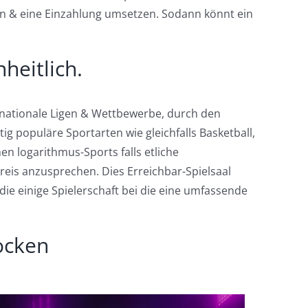
den & eine Einzahlung umsetzen. Sodann könnt ein
heitlich.
rnationale Ligen & Wettbewerbe, durch den
g populäre Sportarten wie gleichfalls Basketball,
en logarithmus-Sports falls etliche
is anzusprechen. Dies Erreichbar-Spielsaal
die einige Spielerschaft bei die eine umfassende
ocken