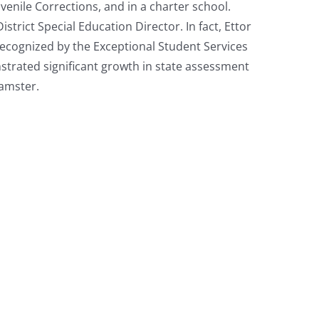
venile Corrections, and in a charter school.
trict Special Education Director. In fact, Ettor
recognized by the Exceptional Student Services
strated significant growth in state assessment
hamster.