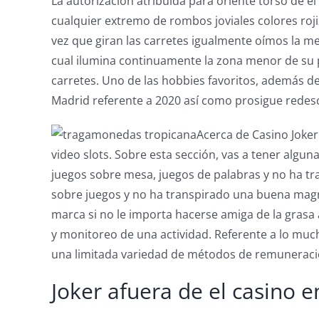
La autorización atribuida para oriente torso de e
cualquier extremo de rombos joviales colores ro
vez que giran las carretes igualmente oímos la me
cual ilumina continuamente la zona menor de su 
carretes. Uno de las hobbies favoritos, además de
Madrid referente a 2020 así­ como prosigue rede
Acerca de Casino Joker
video slots. Sobre esta sección, vas a tener algun
juegos sobre mesa, juegos de palabras y no ha tr
sobre juegos y no ha transpirado una buena magni
marca si no le importa hacerse amiga de la grasa
y monitoreo de una actividad. Referente a lo muc
una limitada variedad de métodos de remuneració
Joker afuera de el casino e