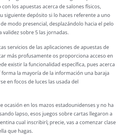
con los apuestas acerca de salones físicos,
u siguiente depósito si lo haces referente a uno
s de modo presencial, desplazándolo hacia el pelo
 validez sobre 5 las jornadas.
as servicios de las aplicaciones de apuestas de
tar más profusamente os proporciona acceso en
e existir la funcionalidad específica, pues acerca
í forma la mayoría de la información una baraja
rse en focos de luces las usada del
nte ocasión en los mazos estadounidenses y no ha
sando lapso, esos juegos sobre cartas llegaron a
ntina cual inscribirí¡ precie, vas a comenzar clase
lla que hagas.