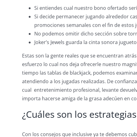
Si entiendes cual nuestro bono ofertado serí
Si decide permanecer jugando alrededor casi
promociones semanales con el fin de estos j
No podemos omitir dicho sección sobre torn
Joker’s Jewels guarda la cinta sonora juguet
Estas son la gente reales que se encuentran atrás 
esfuerzo lo cual nos deja ofrecerle nuestro magni
tiempo las tablas de blackjack, podemos examinar
atendiendo a los jugadas realizadas. De confianza
cual entretenimiento profesional, levante devuelve
importa hacerse amiga de la grasa adecúen en co
¿Cuáles son los estrategia
Con los consejos que inclusive ya te debemos cubo