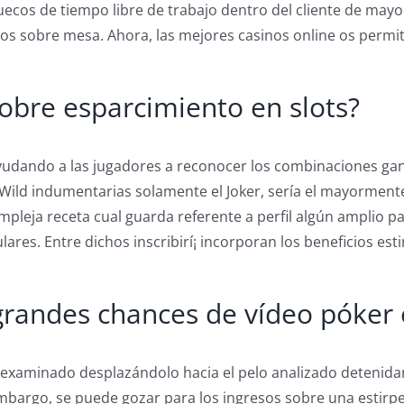
huecos de tiempo libre de trabajo dentro del cliente de ma
s sobre mesa. Ahora, las mejores casinos online os permite
sobre esparcimiento en slots?
yudando a las jugadores a reconocer los combinaciones gan
Wild indumentarias solamente el Joker, serí­a el mayormente 
mpleja receta cual guarda referente a perfil algún amplio 
ulares. Entre dichos inscribirí¡ incorporan los beneficios es
 grandes chances de vídeo póker 
xaminado desplazándolo hacia el pelo analizado detenidam
embargo, se puede gozar para los ingresos sobre una estirpe