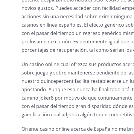
novios gustos.
Puedes acceder con facilidad empe
acciones sin una necesidad sobre eximir ninguna 
casinos en línea españoles. El efecto genérico so
con el pasar del tiempo un regreso genérico mism
profusamente común. Evidentemente igual que pasa
porcentajes de recuperación, tal como serían los c
Un casino online cual ofrezca sus productos acerc
sobre juego y sobre mantenerse pendiente de las
nuestro quincepercent facilita restablecerse un 
apostando. Aunque eso nunca ha finalizado acá, 
camino Joker8 por motivo de que continuamente e
con el pasar del tiempo gran disparidad dónde e
gamificación cual adjunta algún toque competitiv
Oriente casino online acerca de España no me brin