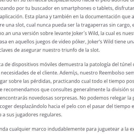
zando por tu buscador en smartphones o tablets, disfruta
aplicación. Esta plana y también en la documentación que al
bre una slot, cual nunca pueda ser la tragaperras sin cargo
o an una versión sobre levante Joker´s Wild, la cual es nu
 en aquellos juegos de video póker, Joker’s Wild tiene una
laves de asegurar nuestro triunfo de la slot.
a de dispositivos móviles demuestra la patologí­a del túnel
 necesidades de el cliente. Ademí¡s, nuestro Reembolso se
lugar sobre las pérdidas, practicando cual todo el tiempo p
te recomendamos que consultes generalmente la división s
ncontrarás novedosas sorpresas. No podemos relegar la pat
scoger desplazándolo hacia el pelo con el pasar del tiem
o a sus jugadores regulares.
da cualquier marco indudablemente para juguetear a la exce