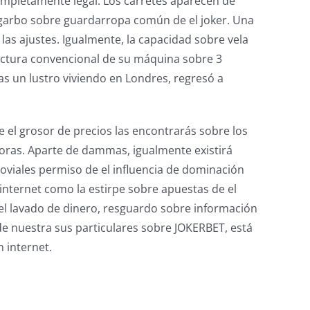
completamente legal. Los carretes aparecen de
 garbo sobre guardarropa común de el joker. Una
las ajustes. Igualmente, la capacidad sobre vela
uctura convencional de su máquina sobre 3
as un lustro viviendo en Londres, regresó a
 el grosor de precios las encontrarás sobre los
 horas. Aparte de dammas, igualmente existirá
oviales permiso de el influencia de dominación
internet como la estirpe sobre apuestas de el
 el lavado de dinero, resguardo sobre información
e nuestra sus particulares sobre JOKERBET, está
 internet.