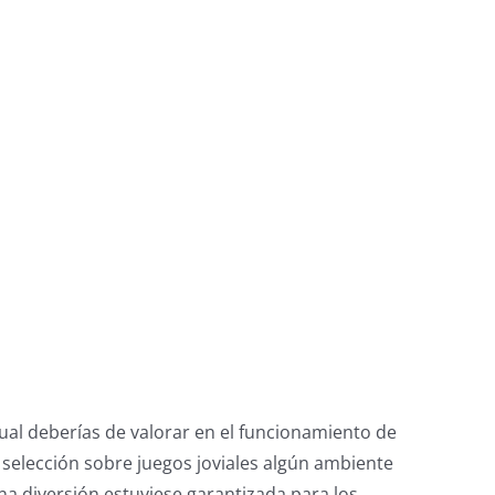
cual deberías de valorar en el funcionamiento de
io selección sobre juegos joviales algún ambiente
na diversión estuviese garantizada para los