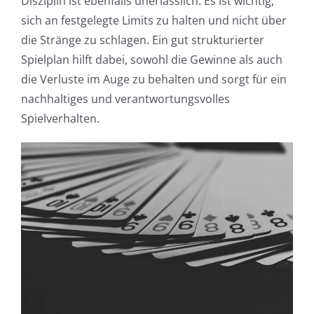
Disziplin ist ebenfalls unerlässlich. Es ist wichtig,
sich an festgelegte Limits zu halten und nicht über
die Stränge zu schlagen. Ein gut strukturierter
Spielplan hilft dabei, sowohl die Gewinne als auch
die Verluste im Auge zu behalten und sorgt für ein
nachhaltiges und verantwortungsvolles
Spielverhalten.