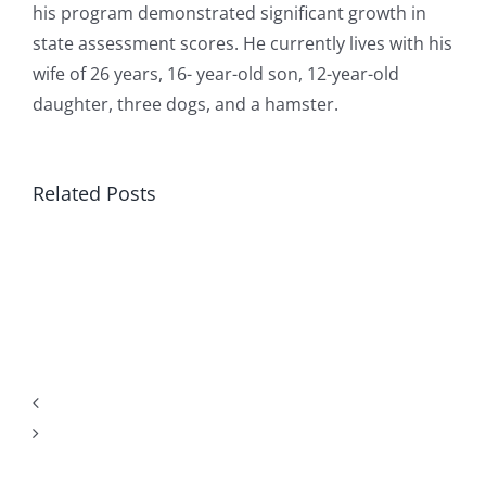
his program demonstrated significant growth in
state assessment scores. He currently lives with his
wife of 26 years, 16- year-old son, 12-year-old
daughter, three dogs, and a hamster.
Beste
Related Posts
kansspelletjes
voor
jouw
Fascinating
succes
stories
in
behind
het
celebrity
casino