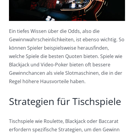
Ein tiefes Wissen über die Odds, also die
Gewinnwahrscheinlichkeiten, ist ebenso wichtig. So
können Spieler beispielsweise herausfinden,
welche Spiele die besten Quoten bieten. Spiele wie
Blackjack und Video-Poker bieten oft bessere
Gewinnchancen als viele Slotmaschinen, die in der
Regel höhere Hausvorteile haben.
Strategien für Tischspiele
Tischspiele wie Roulette, Blackjack oder Baccarat
erfordern spezifische Strategien, um den Gewinn