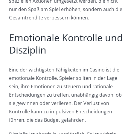
speziellen Aktionen umgesetzt werden, die nicht
nur den Spaß am Spiel erhöhen, sondern auch die
Gesamtrendite verbessern können.
Emotionale Kontrolle und
Disziplin
Eine der wichtigsten Fähigkeiten im Casino ist die
emotionale Kontrolle. Spieler sollten in der Lage
sein, ihre Emotionen zu steuern und rationale
Entscheidungen zu treffen, unabhängig davon, ob
sie gewinnen oder verlieren. Der Verlust von
Kontrolle kann zu impulsiven Entscheidungen
führen, die das Budget gefährden.