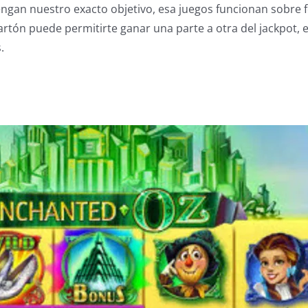
engan nuestro exacto objetivo, esa juegos funcionan sobre f
tón puede permitirte ganar una parte a otra del jackpot, e
.