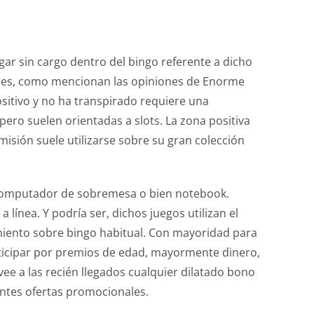
ugar sin cargo dentro del bingo referente a dicho
adores, como mencionan las opiniones de Enorme
ositivo y no ha transpirado requiere una
ero suelen orientadas a slots. La zona positiva
misión suele utilizarse sobre su gran colección
a, computador de sobremesa o bien notebook.
línea. Y podrí­a ser, dichos juegos utilizan el
imiento sobre bingo habitual. Con mayoridad para
rticipar por premios de edad, mayormente dinero,
vee a las recién llegados cualquier dilatado bono
antes ofertas promocionales.