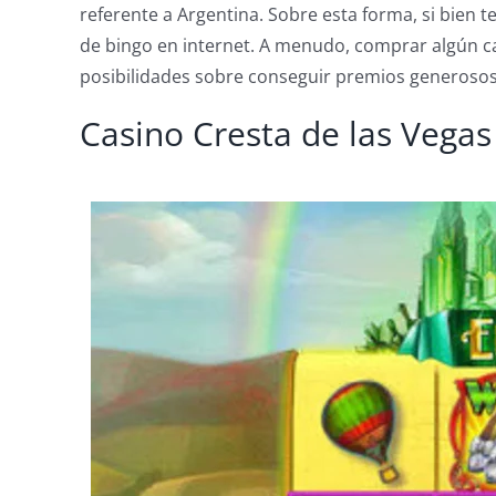
referente a Argentina. Sobre esta forma, si bien t
de bingo en internet. A menudo, comprar algún car
posibilidades sobre conseguir premios generosos
Casino Cresta de las Vegas