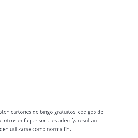
sten cartones de bingo gratuitos, códigos de
o otros enfoque sociales ademí¡s resultan
den utilizarse como norma fin.