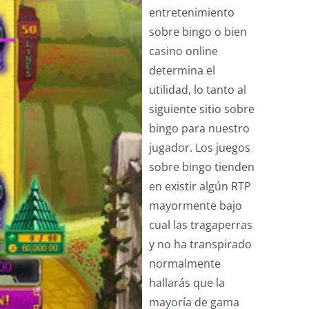
entretenimiento
sobre bingo o bien
casino online
determina el
utilidad, lo tanto al
siguiente sitio sobre
bingo para nuestro
jugador. Los juegos
sobre bingo tienden
en existir algún RTP
mayormente bajo
cual las tragaperras
y no ha transpirado
normalmente
hallarás que la
mayoría de gama