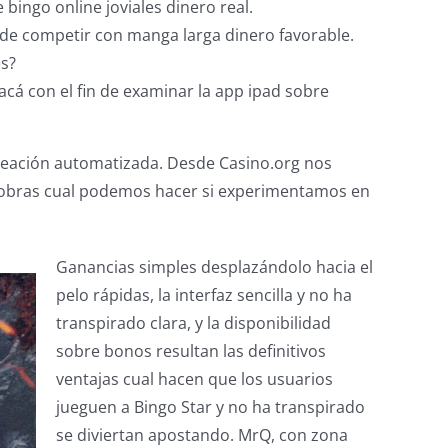
 bingo online joviales dinero real.
n de competir con manga larga dinero favorable.
es?
acá con el fin de examinar la app ipad sobre
creación automatizada. Desde Casino.org nos
niobras cual podemos hacer si experimentamos en
Ganancias simples desplazándolo hacia el
pelo rápidas, la interfaz sencilla y no ha
transpirado clara, y la disponibilidad
sobre bonos resultan las definitivos
ventajas cual hacen que los usuarios
jueguen a Bingo Star y no ha transpirado
se diviertan apostando. MrQ, con zona