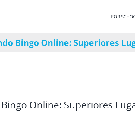
FOR SCHO
ndo Bingo Online: Superiores L
 Bingo Online: Superiores Lu