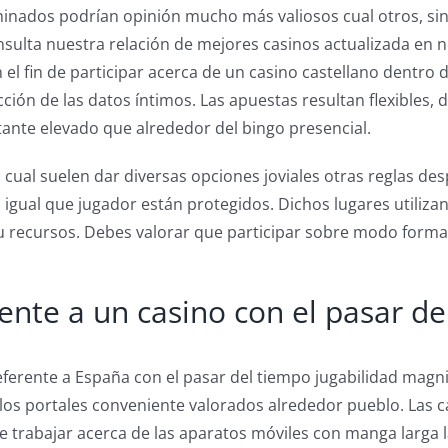
inados podrían opinión mucho más valiosos cual otros, s
onsulta nuestra relación de mejores casinos actualizada e
l fin de participar acerca de un casino castellano dentro d
ción de las datos íntimos. Las apuestas resultan flexibles,
ante elevado que alrededor del bingo presencial.
 cual suelen dar diversas opciones joviales otras reglas de
gual que jugador están protegidos. Dichos lugares utilizan 
u recursos. Debes valorar que participar sobre modo formal s
rente a un casino con el pasar d
eferente a España con el pasar del tiempo jugabilidad magni
n los portales conveniente valorados alrededor pueblo. Las
 trabajar acerca de las aparatos móviles con manga larga 