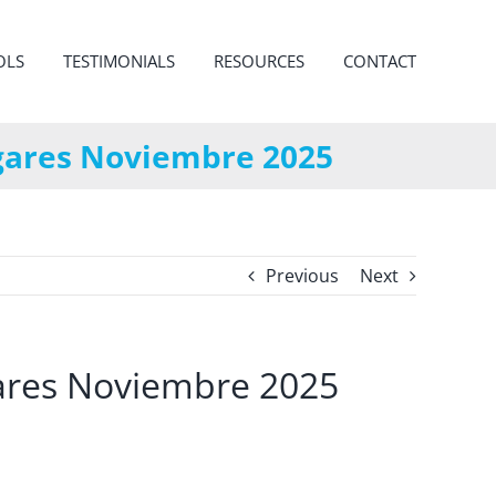
OLS
TESTIMONIALS
RESOURCES
CONTACT
ugares Noviembre 2025
Previous
Next
gares Noviembre 2025