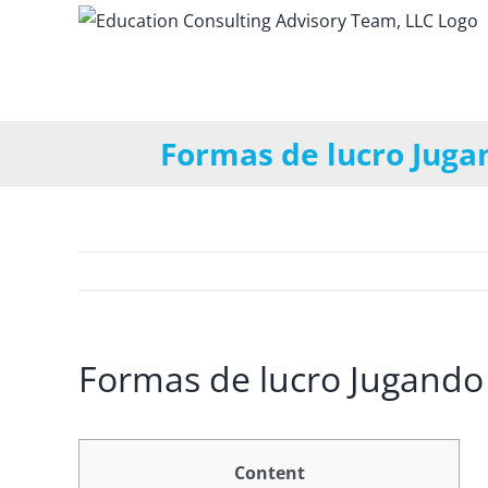
Skip
to
content
Formas de lucro Juga
Formas de lucro Jugando
Content