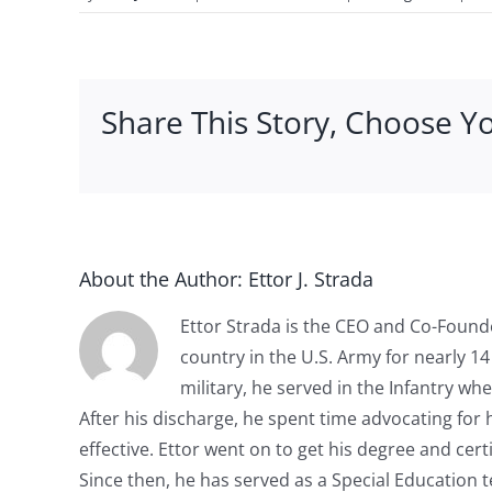
Share This Story, Choose Y
About the Author:
Ettor J. Strada
Ettor Strada is the CEO and Co-Founde
country in the U.S. Army for nearly 1
military, he served in the Infantry wh
After his discharge, he spent time advocating for 
effective. Ettor went on to get his degree and cert
Since then, he has served as a Special Education t