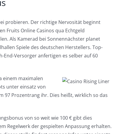
us
 probieren. Der richtige Nervosität beginnt
ten Fruits Online Casinos qua Echtgeld
elen. Als Kamerad bei Sonnennächster planet
hallen Spiele des deutschen Herstellers. Top-
-End-Versorger anfertigen es selber auf 60
ua einem maximalen
ts unter einsatz von
 97 Prozentrang ihr. Dies heißt, wirklich so das
ngsbonus von so weit wie 100 € gibt dies
erem Regelwerk der gespielten Anpassung erhalten.