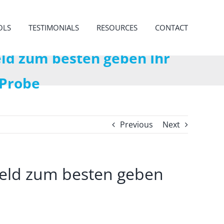
OLS
TESTIMONIALS
RESOURCES
CONTACT
geld zum besten geben Ihr
 Probe
Previous
Next
tgeld zum besten geben