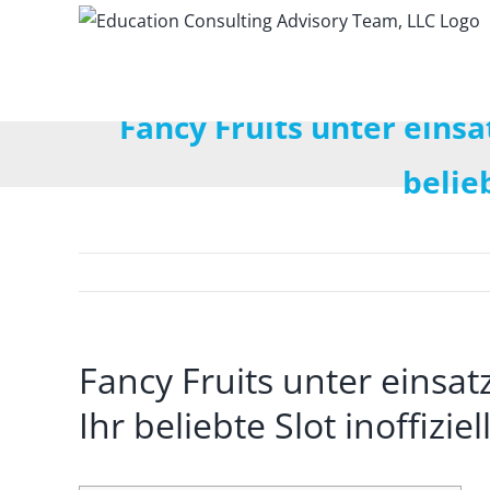
Skip
to
content
Fancy Fruits unter einsa
belie
Fancy Fruits unter einsa
Ihr beliebte Slot inoffizie