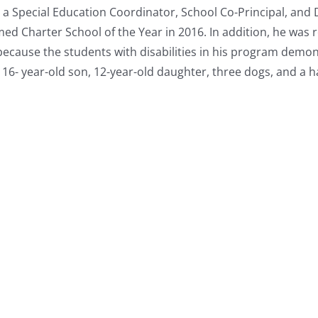
a Special Education Coordinator, School Co-Principal, and Dis
d Charter School of the Year in 2016. In addition, he was 
ecause the students with disabilities in his program demon
s, 16- year-old son, 12-year-old daughter, three dogs, and a 