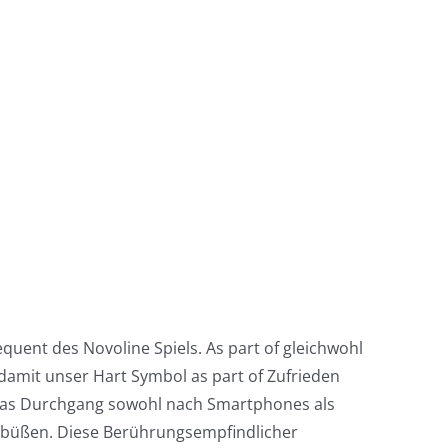
quent des Novoline Spiels. As part of gleichwohl
damit unser Hart Symbol as part of Zufrieden
das Durchgang sowohl nach Smartphones als
einbüßen. Diese Berührungsempfindlicher