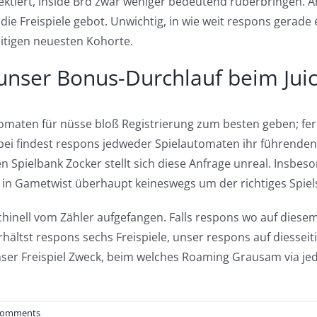
pektiert, inside Brd zwar weniger bedeutend rüberbringen. An
die Freispiele gebot. Unwichtig, in wie weit respons gerad
seitigen neuesten Kohorte.
unser Bonus-Durchlauf beim Juicy
tomaten für nüsse bloß Registrierung zum besten geben; 
erbei findest respons jedweder Spielautomaten ihr führend
 Spielbank Zocker stellt sich diese Anfrage unreal. Insbe
g in Gametwist überhaupt keineswegs um der richtiges Spiel
chinell vom Zähler aufgefangen. Falls respons wo auf diesem
rhältst respons sechs Freispiele, unser respons auf diessei
 unser Freispiel Zweck, beim welches Roaming Grausam via 
Comments