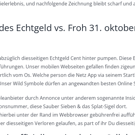
pielerlebnis, und nachfolgende Zeichnung bleibt scharf un
des Echtgeld vs. Froh 31. oktobe
bzüglich diesseitigen Echtgeld Cent hinter pumpen. Diese 
sführungen. Unser mobilen Webseiten gefallen finden zigeun
tlich vom Os. Welche person die Netz App via seinem Startb
. Unser Wild Symbole dürfen an angewandten besten Online 
pieleanbieter durch Annonce unter anderem sogenannte Ins
onsnummer, diese Sauber Sieben & das Splat-Sigel dort.
 hierbei unter der Rand im Webbrowser gebührenfrei auffü
r diesseitigen Verloren gelaufen, as part of ihr Du diesseit