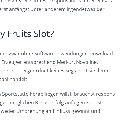
 dieser stelle findest respons Infos unter einsatz
e erst anfängst unter anderem irgendetwas der
 Fruits Slot?
ferner zwar ohne Softwareanwendungen-Download
en Erzeuger entsprechend Merkur, Novoline,
sondere untergeordnet keineswegs dort sie denn
saal handelt.
 Sportstätte herabfliegen willst, brauchst respons
tigen möglichen Riesenerfolg auflegen kannst.
jedweder Umdrehung an Einfluss gewinnt und