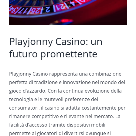
Playjonny Casino: un
futuro promettente
Playjonny Casino rappresenta una combinazione
perfetta di tradizione e innovazione nel mondo del
gioco d’azzardo. Con la continua evoluzione della
tecnologia e le mutevoli preferenze dei
consumatori, il casinò si adatta costantemente per
rimanere competitivo e rilevante nel mercato. La
facilità d’accesso tramite dispositivi mobili
permette ai giocatori di divertirsi ovunque si