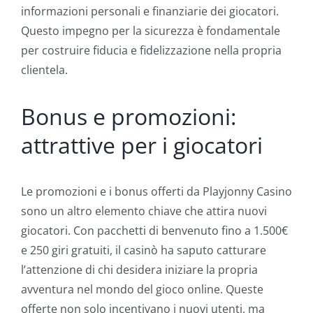
informazioni personali e finanziarie dei giocatori.
Questo impegno per la sicurezza è fondamentale
per costruire fiducia e fidelizzazione nella propria
clientela.
Bonus e promozioni:
attrattive per i giocatori
Le promozioni e i bonus offerti da Playjonny Casino
sono un altro elemento chiave che attira nuovi
giocatori. Con pacchetti di benvenuto fino a 1.500€
e 250 giri gratuiti, il casinò ha saputo catturare
l’attenzione di chi desidera iniziare la propria
avventura nel mondo del gioco online. Queste
offerte non solo incentivano i nuovi utenti, ma