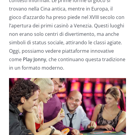
contesti informali. Le prime forme di gioco si
trovano nella Cina antica, mentre in Europa, il
gioco d’azzardo ha preso piede nel XVIII secolo con
l’apertura dei primi casinò a Venezia. Questi luoghi
non erano solo centri di divertimento, ma anche
simboli di status sociale, attirando le classi agiate.
Oggi, possiamo vedere piattaforme innovative
come
Play Jonny
, che continuano questa tradizione
in un formato moderno.