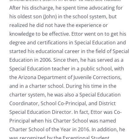
After his discharge, he spent time advocating for
his oldest son (John) in the school system, but
realized he did not have the experience or
knowledge to be effective. Ettor went on to get his
degree and certifications in Special Education and
started his educational career in the field of Special
Education in 2006. Since then, he has served as a
Special Education teacher in a public school, with
the Arizona Department of Juvenile Corrections,
and in a charter school. During his time in the
charter system, he was also a Special Education
Coordinator, School Co-Principal, and District
Special Education Director. In fact, Ettor was Co-
Principal when his Charter School was named
Charter School of the Year in 2016. In addition, he
was recognized by the Exceptional Student