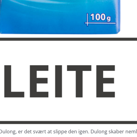
 Dulong, er det svært at slippe den igen. Dulong skaber ne