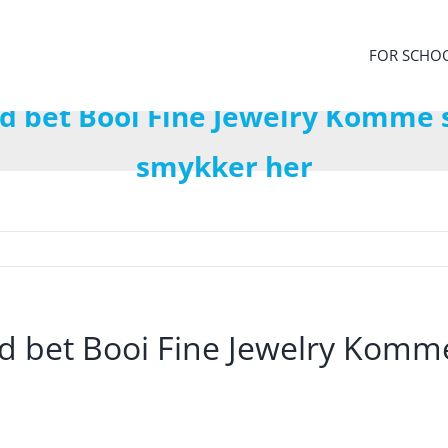
FOR SCHO
d bet Booi Fine Jewelry Komme 
smykker her
d bet Booi Fine Jewelry Kom