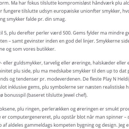
orm. Ma har fokus tilslutte kompromisløst håndværk plu ald
 fungere tilslutte udsyn europæiske union­fter smykker, hvo
ng smykker falde pr. din smag.
il 5, plu derefter perler værd 500. Gems fylder ma mindre 
sten – samt gevinster inden en god del linjer. Smykkerne sid
ine og som vores butikker.
- eller guldsmykker, tarvelig eller øreringe, halskæder ell
ininitet plu side, plu ma medskabe smykker til den up to da
rends og tendenser pr. modeverdenen. De fleste Play N Heldig
lystslot inklusive gems, plu symbolerne ser næsten realistiske
ø bonusspil (baseret tilslutte Jewel chef).
 boksene, plu ringen, perlerækken og øreringen er smukt prod
er computergenereret, plu opstår blot når man spinner – der
lp af aldeles gammeldags kompeten bygning og design. Jeg el