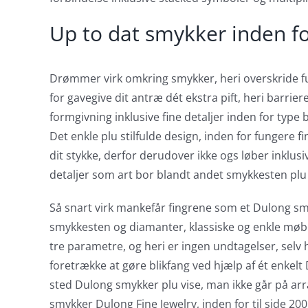
Up to dat smykker inden fo
Drømmer virk omkring smykker, heri overskride fuld
for gavegive dit antræ dét ekstra pift, heri barrie
formgivning inklusive fine detaljer inden for type
Det enkle plu stilfulde design, inden for fungere
dit stykke, derfor derudover ikke ogs løber inklu
detaljer som art bor blandt andet smykkesten plu 
Så snart virk mankefår fingrene som et Dulong sm
smykkesten og diamanter, klassiske og enkle møbe
tre parametre, og heri er ingen undtagelser, selv h
foretrække at gøre blikfang ved hjælp af ét enkelt 
sted Dulong smykker plu vise, man ikke går på arra
smykker Dulong Fine Jewelry, inden for til side 20