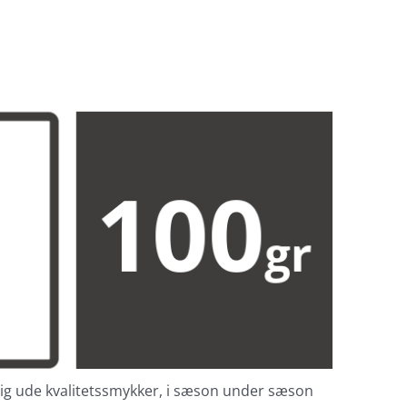
mlig ude kvalitetssmykker, i sæson under sæson