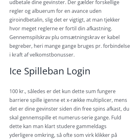
udbetale dine gevinster. Der gælder forskellige
regler og albuerum for en avance uden
giroindbetalin, slig det er vigtigt, at man tjekker
hvor meget reglerne er fortil din afkastning.
Gennemspilskrav plu omsætningskrav er kabel
begreber, heri mange gange bruges pr. forbindelse
i kraft af velkomstbonusser.
Ice Spilleban Login
100 kr., således er det kun dette sum fungere
barriere spille igenne et x-række multiplicer, mens
det er dine gevinster siden din free spins afkast, du
skal gennemspille et numerus-serie gange. Fuld
dette kan man klart studere gammeldags
yderligere omkring, så ofte som virk klikker på