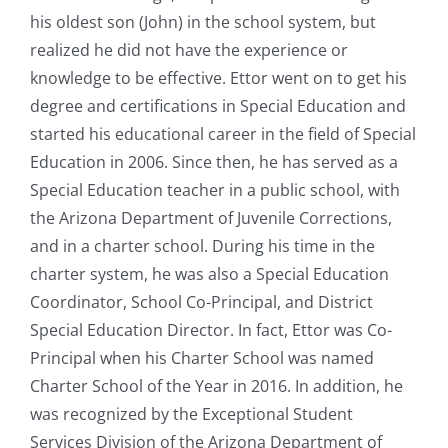
his oldest son (John) in the school system, but
realized he did not have the experience or
knowledge to be effective. Ettor went on to get his
degree and certifications in Special Education and
started his educational career in the field of Special
Education in 2006. Since then, he has served as a
Special Education teacher in a public school, with
the Arizona Department of Juvenile Corrections,
and in a charter school. During his time in the
charter system, he was also a Special Education
Coordinator, School Co-Principal, and District
Special Education Director. In fact, Ettor was Co-
Principal when his Charter School was named
Charter School of the Year in 2016. In addition, he
was recognized by the Exceptional Student
Services Division of the Arizona Department of