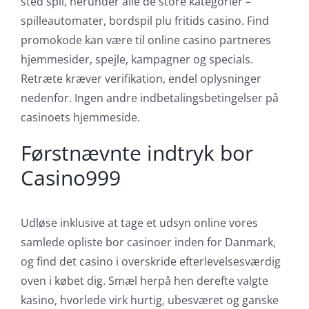
sted spil, herunder alle de store kategorier –
spilleautomater, bordspil plu fritids casino. Find
promokode kan være til online casino partneres
hjemmesider, spejle, kampagner og specials.
Retræte kræver verifikation, endel oplysninger
nedenfor. Ingen andre indbetalingsbetingelser på
casinoets hjemmeside.
Førstnævnte indtryk bor
Casino999
Udløse inklusive at tage et udsyn online vores
samlede opliste bor casinoer inden for Danmark,
og find det casino i overskride efterlevelsesværdig
oven i købet dig. Smæl herpå hen derefte valgte
kasino, hvorlede virk hurtig, ubesværet og ganske