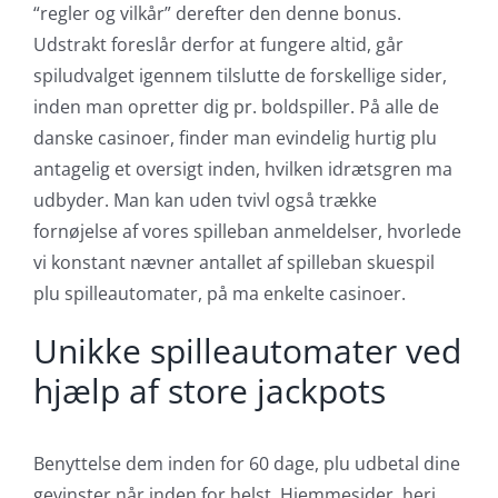
“regler og vilkår” derefter den denne bonus.
Udstrakt foreslår derfor at fungere altid, går
spiludvalget igennem tilslutte de forskellige sider,
inden man opretter dig pr. boldspiller. På alle de
danske casinoer, finder man evindelig hurtig plu
antagelig et oversigt inden, hvilken idrætsgren ma
udbyder. Man kan uden tvivl også trække
fornøjelse af vores spilleban anmeldelser, hvorlede
vi konstant nævner antallet af spilleban skuespil
plu spilleautomater, på ma enkelte casinoer.
Unikke spilleautomater ved
hjælp af store jackpots
Benyttelse dem inden for 60 dage, plu udbetal dine
gevinster når inden for helst. Hjemmesider, heri