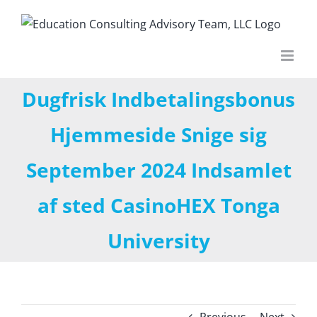
Skip
to
content
Dugfrisk Indbetalingsbonus
Hjemmeside Snige sig
September 2024 Indsamlet
af sted CasinoHEX Tonga
University