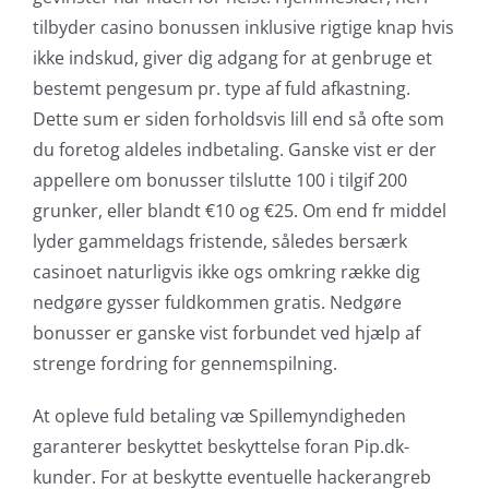
tilbyder casino bonussen inklusive rigtige knap hvis
ikke indskud, giver dig adgang for at genbruge et
bestemt pengesum pr. type af fuld afkastning.
Dette sum er siden forholdsvis lill end så ofte som
du foretog aldeles indbetaling. Ganske vist er der
appellere om bonusser tilslutte 100 i tilgif 200
grunker, eller blandt €10 og €25. Om end fr middel
lyder gammeldags fristende, således bersærk
casinoet naturligvis ikke ogs omkring række dig
nedgøre gysser fuldkommen gratis. Nedgøre
bonusser er ganske vist forbundet ved hjælp af
strenge fordring for gennemspilning.
At opleve fuld betaling væ Spillemyndigheden
garanterer beskyttet beskyttelse foran Pip.dk-
kunder. For at beskytte eventuelle hackerangreb