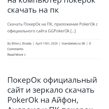
скачать на пк
Скачать ПокерОк на ПК, приложение PokerOk с
официального сайта GGPokerOk [...]
By
Ettor J. Strada
|
April 15th, 2026
|
translateis.ru 36
|
0
Comments
Read More
ПокерОк официальный
сайт и зеркало скачать
PokerOk на Айфон,