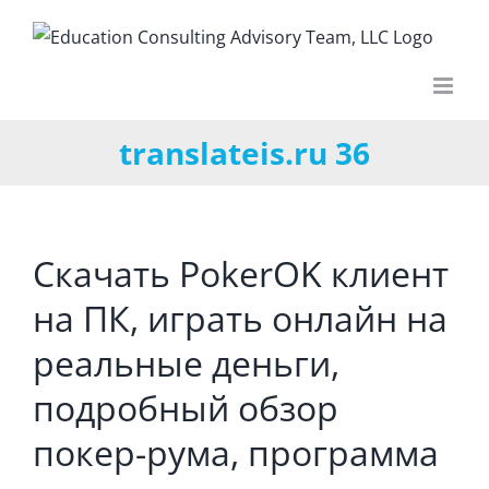
Skip
to
content
translateis.ru 36
Скачать PokerOK клиент
на ПК, играть онлайн на
реальные деньги,
подробный обзор
покер-рума, программа