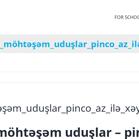
FOR SCHO
_möhtəşəm_uduşlar_pinco_az_ilə
şəm_uduşlar_pinco_az_ilə_xəya
möhtəşəm uduşlar – pin