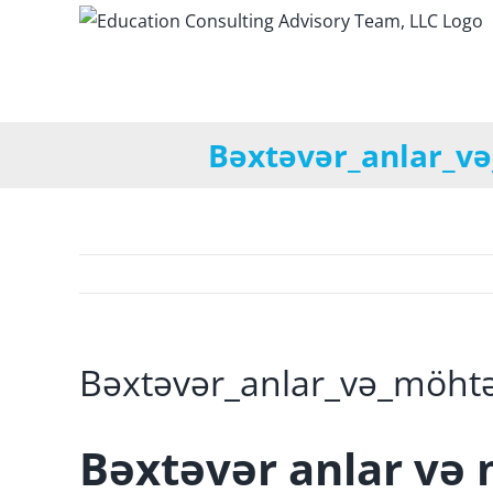
Skip
to
content
Bəxtəvər_anlar_və
Bəxtəvər_anlar_və_möhtə
Bəxtəvər anlar və 