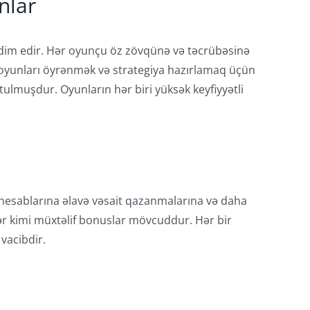
nlar
qdim edir. Hər oyunçu öz zövqünə və təcrübəsinə
 oyunları öyrənmək və strategiya hazırlamaq üçün
ulmuşdur. Oyunların hər biri yüksək keyfiyyətli
 hesablarına əlavə vəsait qazanmalarına və daha
ər kimi müxtəlif bonuslar mövcuddur. Hər bir
vacibdir.