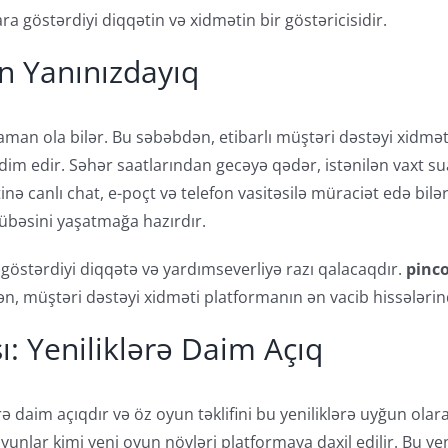
a göstərdiyi diqqətin və xidmətin bir göstəricisidir.
n Yanınızdayıq
man ola bilər. Bu səbəbdən, etibarlı müştəri dəstəyi xidmət
im edir. Səhər saatlarından gecəyə qədər, istənilən vaxt sua
 canlı chat, e-poçt və telefon vasitəsilə müraciət edə bilər
übəsini yaşatmağa hazırdır.
östərdiyi diqqətə və yardımseverliyə razı qalacaqdır.
pinco
, müştəri dəstəyi xidməti platformanın ən vacib hissələrind
: Yeniliklərə Daim Açıq
daim açıqdır və öz oyun təklifini bu yeniliklərə uyğun olaraq y
 oyunlar kimi yeni oyun növləri platformaya daxil edilir. Bu 