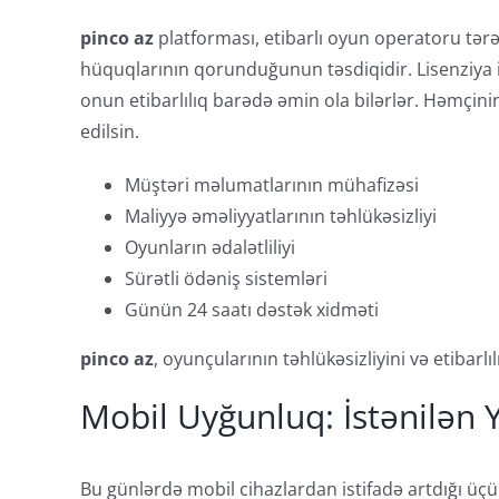
pinco az
platforması, etibarlı oyun operatoru tərə
hüquqlarının qorunduğunun təsdiqidir. Lisenziya i
onun etibarlılıq barədə əmin ola bilərlər. Həmçinin
edilsin.
Müştəri məlumatlarının mühafizəsi
Maliyyə əməliyyatlarının təhlükəsizliyi
Oyunların ədalətliliyi
Sürətli ödəniş sistemləri
Günün 24 saatı dəstək xidməti
pinco az
, oyunçularının təhlükəsizliyini və etibar
Mobil Uyğunluq: İstənilən 
Bu günlərdə mobil cihazlardan istifadə artdığı üç