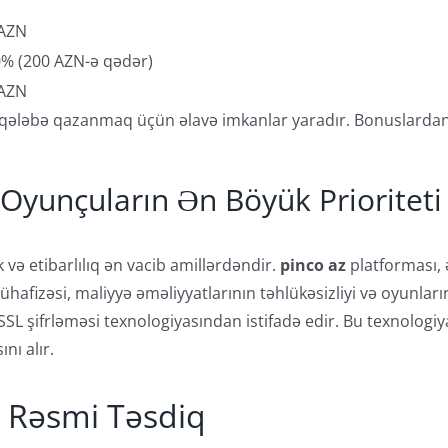
 AZN
% (200 AZN-ə qədər)
 AZN
 qələbə qazanmaq üçün əlavə imkanlar yaradır. Bonuslarda
: Oyunçuların Ən Böyük Prioriteti
və etibarlılıq ən vacib amillərdəndir.
pinco az
platforması, 
hafizəsi, maliyyə əməliyyatlarının təhlükəsizliyi və oyunların 
L şifrləməsi texnologiyasından istifadə edir. Bu texnologiy
nı alır.
: Rəsmi Təsdiq