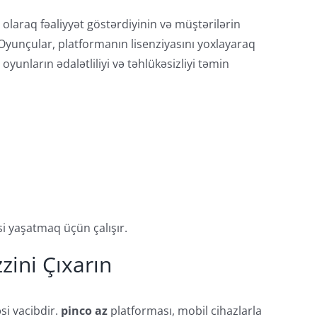
olaraq fəaliyyət göstərdiyinin və müştərilərin
Oyunçular, platformanın lisenziyasını yoxlayaraq
yunların ədalətliliyi və təhlükəsizliyi təmin
si yaşatmaq üçün çalışır.
zini Çıxarın
si vacibdir.
pinco az
platforması, mobil cihazlarla