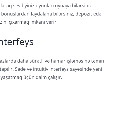
laraq sevdiyiniz oyunları oynaya bilərsiniz.
a bonuslardan faydalana bilərsiniz, depozit edə
zzini çıxarmaq imkanı verir.
nterfeys
ihazlarda daha sürətli və hamar işləməsinə təmin
pılır. Sadə və intuitiv interfeys sayəsində yeni
 yaşatmaq üçün daim çalışır.