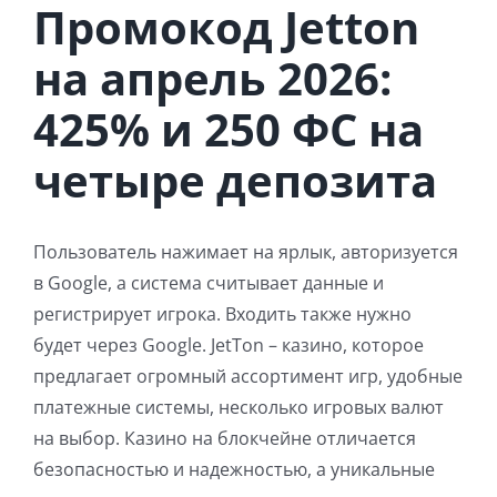
Промокод Jetton
на апрель 2026:
425% и 250 ФС на
четыре депозита
Пользователь нажимает на ярлык, авторизуется
в Google, а система считывает данные и
регистрирует игрока. Входить также нужно
будет через Google. JetTon – казино, которое
предлагает огромный ассортимент игр, удобные
платежные системы, несколько игровых валют
на выбор. Казино на блокчейне отличается
безопасностью и надежностью, а уникальные