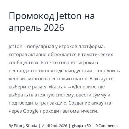
Промокод Jetton на
апрель 2026
JetTon – популярная у игроков платформа,
которая активно обсуждается в тематических
сообществах. Вот что говорят игроки о
нестандартном подходе к индустрии. Пополнить
депозит можно в несколько шагов. В аккаунте
выберите раздел «Касса» →«Депозит», где
выбрать платежную систему, ввести сумму и
подтвердить транзакцию. Создание аккаунта
через Google проходит автоматически.
By
Ettor J. Strada
|
April 2nd, 2026
|
gispp.ru 50
|
0 Comments