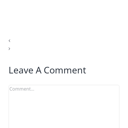
Полный
Jetton
обзор
Casino
токена
официальное
2025
зеркало
ton
Джетон
Бонус
jetton
Казино
$1K
Leave A Comment
официальный
+
сайт
300
Comment
Джетон
онлайн-
FS
Казино
казино
jetton
официальный
JetTon
скачать