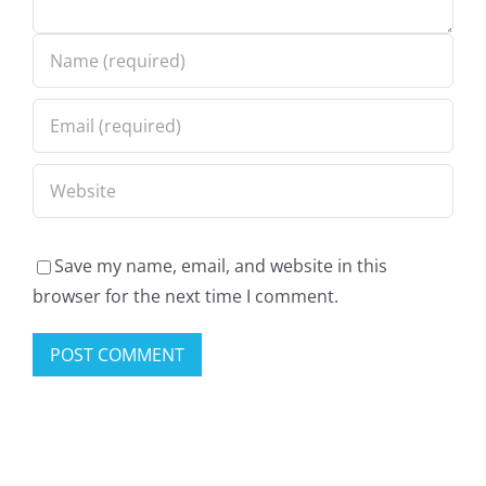
сайт
Games
онлайн-
jetton
казино
games
JetTon
casino
Games
jetton
games
Save my name, email, and website in this
casino
browser for the next time I comment.