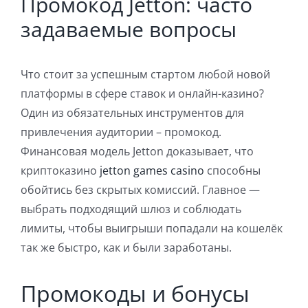
Промокод Jetton: часто
задаваемые вопросы
Что стоит за успешным стартом любой новой
платформы в сфере ставок и онлайн-казино?
Один из обязательных инструментов для
привлечения аудитории – промокод.
Финансовая модель Jetton доказывает, что
криптоказино
jetton games casino
способны
обойтись без скрытых комиссий. Главное —
выбрать подходящий шлюз и соблюдать
лимиты, чтобы выигрыши попадали на кошелёк
так же быстро, как и были заработаны.
Промокоды и бонусы