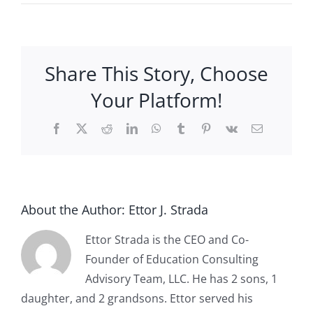
Share This Story, Choose
Your Platform!
Facebook
X
Reddit
LinkedIn
WhatsApp
Tumblr
Pinterest
Vk
Email
About the Author:
Ettor J. Strada
Ettor Strada is the CEO and Co-
Founder of Education Consulting
Advisory Team, LLC. He has 2 sons, 1
daughter, and 2 grandsons. Ettor served his