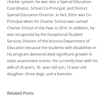
charter system, he was also a Special Education
Coordinator, School Co-Principal, and District
Special Education Director. In fact, Ettor was Co-
Principal when his Charter School was named
Charter School of the Year in 2016. In addition, he
was recognized by the Exceptional Student
Services Division of the Arizona Department of
Education because the students with disabilities in
his program demonstrated significant growth in
state assessment scores. He currently lives with his
wife of 26 years, 16- year-old son, 12-year-old
daughter, three dogs, and a hamster.
Джеттон
Related Posts
Jetton