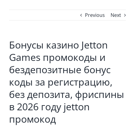
Previous
Next
Бонусы казино Jetton
Games промокоды и
бездепозитные бонус
коды за регистрацию,
без депозита, фриспины
в 2026 году jetton
промокод