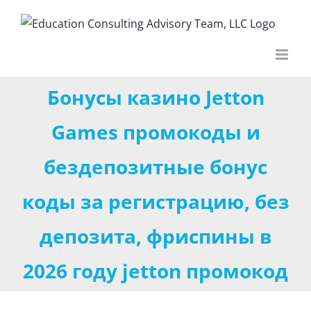
Skip
to
content
Бонусы казино Jetton
Games промокоды и
бездепозитные бонус
коды за регистрацию, без
депозита, фриспины в
2026 году jetton промокод