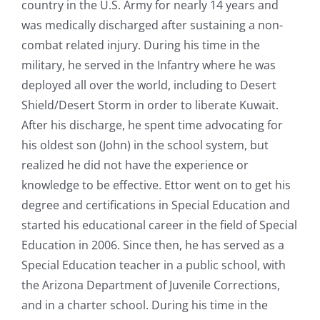
country in the U.S. Army for nearly 14 years and
was medically discharged after sustaining a non-
combat related injury. During his time in the
military, he served in the Infantry where he was
deployed all over the world, including to Desert
Shield/Desert Storm in order to liberate Kuwait.
After his discharge, he spent time advocating for
his oldest son (John) in the school system, but
realized he did not have the experience or
knowledge to be effective. Ettor went on to get his
degree and certifications in Special Education and
started his educational career in the field of Special
Education in 2006. Since then, he has served as a
Special Education teacher in a public school, with
the Arizona Department of Juvenile Corrections,
and in a charter school. During his time in the