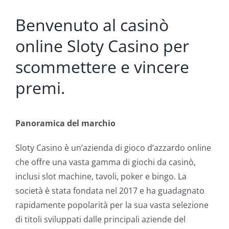
Benvenuto al casinò
online Sloty Casino per
scommettere e vincere
premi.
Panoramica del marchio
Sloty Casino è un’azienda di gioco d’azzardo online
che offre una vasta gamma di giochi da casinò,
inclusi slot machine, tavoli, poker e bingo. La
società è stata fondata nel 2017 e ha guadagnato
rapidamente popolarità per la sua vasta selezione
di titoli sviluppati dalle principali aziende del