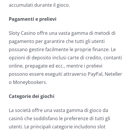
accumulati durante il gioco.
Pagamenti e prelievi
Sloty Casino offre una vasta gamma di metodi di
pagamento per garantire che tutti gli utenti
possano gestire facilmente le proprie finanze. Le
opzioni di deposito inclusi carte di credito, contanti
online, prepagate ed ecc., mentre i prelievi
possono essere eseguiti attraverso PayPal, Neteller
o Moneybookers.
Categorie dei giochi
La società offre una vasta gamma di gioco da
casinò che soddisfano le preferenze di tutti gli
utenti. Le principali categorie includono slot