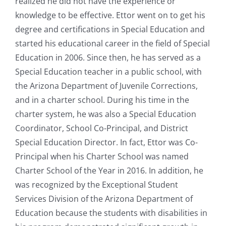
realized he did not have the experience or
knowledge to be effective. Ettor went on to get his
degree and certifications in Special Education and
started his educational career in the field of Special
Education in 2006. Since then, he has served as a
Special Education teacher in a public school, with
the Arizona Department of Juvenile Corrections,
and in a charter school. During his time in the
charter system, he was also a Special Education
Coordinator, School Co-Principal, and District
Special Education Director. In fact, Ettor was Co-
Principal when his Charter School was named
Charter School of the Year in 2016. In addition, he
was recognized by the Exceptional Student
Services Division of the Arizona Department of
Education because the students with disabilities in