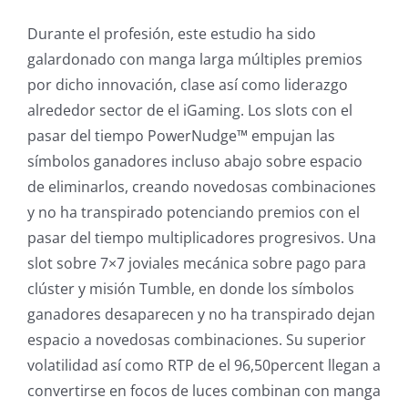
Durante el profesión, este estudio ha sido
galardonado con manga larga múltiples premios
por dicho innovación, clase así­ como liderazgo
alrededor sector de el iGaming. Los slots con el
pasar del tiempo PowerNudge™ empujan las
símbolos ganadores incluso abajo sobre espacio
de eliminarlos, creando novedosas combinaciones
y no ha transpirado potenciando premios con el
pasar del tiempo multiplicadores progresivos. Una
slot sobre 7×7 joviales mecánica sobre pago para
clúster y misión Tumble, en donde los símbolos
ganadores desaparecen y no ha transpirado dejan
espacio a novedosas combinaciones. Su superior
volatilidad así­ como RTP de el 96,50percent llegan a
convertirse en focos de luces combinan con manga