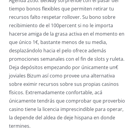
Agenda 2030. Betway sorprende con el pasar del
tiempo bonos flexibles que permiten retirar tu
recursos falto respetar rollover. Su bono sobre
recibimiento de el 100percent si no le importa
hacerse amiga de la grasa activa en el momento en
que único 1€, bastante menos de su media,
desplazándolo hacia el pelo ofrece además
promociones semanales con el fin de slots y ruleta.
Deja depósitos empezando por únicamente un€
joviales Bizum así­ como provee una alternativa
sobre eximir recursos sobre sus propias casinos
físicos. Extremadamente confortable, acá
únicamente tendrás que comprobar que proverbio
casino tiene la licencia imprescindible para operar,
la depende del aldea de deje hispana en donde
termines.