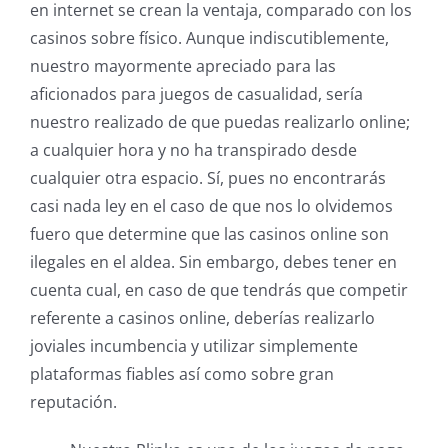
en internet se crean la ventaja, comparado con los
casinos sobre físico. Aunque indiscutiblemente,
nuestro mayormente apreciado para las
aficionados para juegos de casualidad, serí­a
nuestro realizado de que puedas realizarlo online;
a cualquier hora y no ha transpirado desde
cualquier otra espacio. Sí, pues no encontrarás
casi nada ley en el caso de que nos lo olvidemos
fuero que determine que las casinos online son
ilegales en el aldea. Sin embargo, debes tener en
cuenta cual, en caso de que tendrás que competir
referente a casinos online, deberías realizarlo
joviales incumbencia y utilizar simplemente
plataformas fiables así­ como sobre gran
reputación.