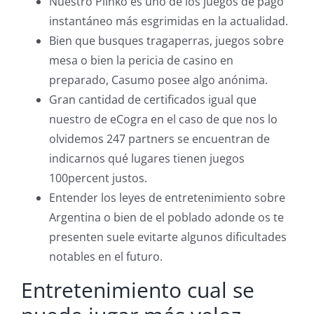
Nuestro Plinko es uno de los juegos de pago
instantáneo más esgrimidas en la actualidad.
Bien que busques tragaperras, juegos sobre
mesa o bien la pericia de casino en
preparado, Casumo posee algo anónima.
Gran cantidad de certificados igual que
nuestro de eCogra en el caso de que nos lo
olvidemos 247 partners se encuentran de
indicarnos qué lugares tienen juegos
100percent justos.
Entender los leyes de entretenimiento sobre
Argentina o bien de el poblado adonde os te
presenten suele evitarte algunos dificultades
notables en el futuro.
Entretenimiento cual se