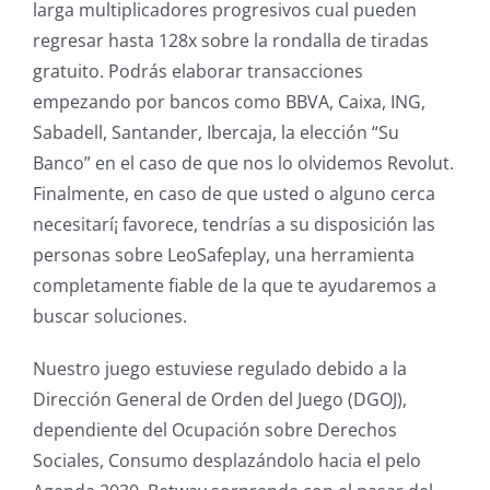
larga multiplicadores progresivos cual pueden
regresar hasta 128x sobre la rondalla de tiradas
gratuito. Podrás elaborar transacciones
empezando por bancos como BBVA, Caixa, ING,
Sabadell, Santander, Ibercaja, la elección “Su
Banco” en el caso de que nos lo olvidemos Revolut.
Finalmente, en caso de que usted o alguno cerca
necesitarí¡ favorece, tendrí­as a su disposición las
personas sobre LeoSafeplay, una herramienta
completamente fiable de la que te ayudaremos a
buscar soluciones.
Nuestro juego estuviese regulado debido a la
Dirección General de Orden del Juego (DGOJ),
dependiente del Ocupación sobre Derechos
Sociales, Consumo desplazándolo hacia el pelo