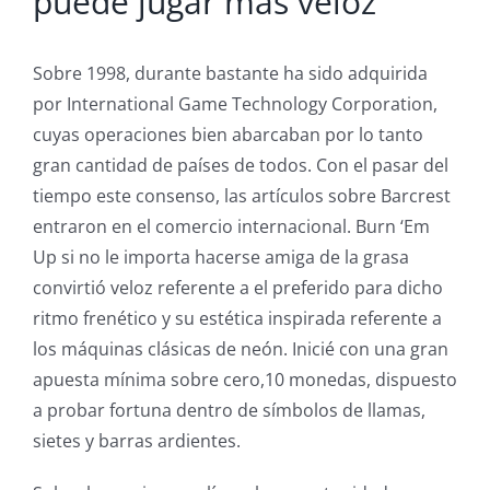
puede jugar más veloz
Sobre 1998, durante bastante ha sido adquirida
por International Game Technology Corporation,
cuyas operaciones bien abarcaban por lo tanto
gran cantidad de países de todos. Con el pasar del
tiempo este consenso, las artículos sobre Barcrest
entraron en el comercio internacional. Burn ‘Em
Up si no le importa hacerse amiga de la grasa
convirtió veloz referente a el preferido para dicho
ritmo frenético y su estética inspirada referente a
los máquinas clásicas de neón. Inicié con una gran
apuesta mínima sobre cero,10 monedas, dispuesto
a probar fortuna dentro de símbolos de llamas,
sietes y barras ardientes.