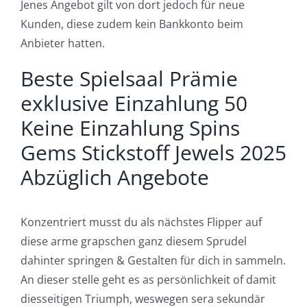
Jenes Angebot gilt von dort jedoch für neue
Kunden, diese zudem kein Bankkonto beim
Anbieter hatten.
Beste Spielsaal Prämie
exklusive Einzahlung 50
Keine Einzahlung Spins
Gems Stickstoff Jewels 2025
Abzüglich Angebote
Konzentriert musst du als nächstes Flipper auf
diese arme grapschen ganz diesem Sprudel
dahinter springen & Gestalten für dich in sammeln.
An dieser stelle geht es as persönlichkeit of damit
diesseitigen Triumph, weswegen sera sekundär