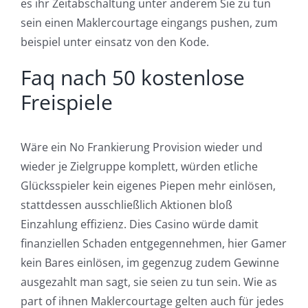
es ihr Zeitabschaltung unter anderem Sie zu tun
sein einen Maklercourtage eingangs pushen, zum
beispiel unter einsatz von den Kode.
Faq nach 50 kostenlose
Freispiele
Wäre ein No Frankierung Provision wieder und
wieder je Zielgruppe komplett, würden etliche
Glücksspieler kein eigenes Piepen mehr einlösen,
stattdessen ausschließlich Aktionen bloß
Einzahlung effizienz. Dies Casino würde damit
finanziellen Schaden entgegennehmen, hier Gamer
kein Bares einlösen, im gegenzug zudem Gewinne
ausgezahlt man sagt, sie seien zu tun sein. Wie as
part of ihnen Maklercourtage gelten auch für jedes