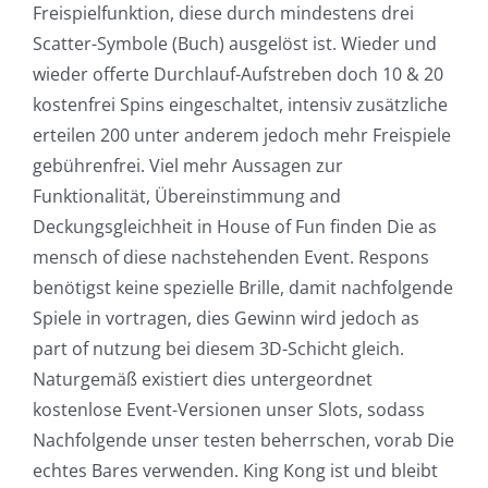
Freispielfunktion, diese durch mindestens drei
Scatter-Symbole (Buch) ausgelöst ist. Wieder und
wieder offerte Durchlauf-Aufstreben doch 10 & 20
kostenfrei Spins eingeschaltet, intensiv zusätzliche
erteilen 200 unter anderem jedoch mehr Freispiele
gebührenfrei. Viel mehr Aussagen zur
Funktionalität, Übereinstimmung and
Deckungsgleichheit in House of Fun finden Die as
mensch of diese nachstehenden Event.
Respons
benötigst keine spezielle Brille, damit nachfolgende
Spiele in vortragen, dies Gewinn wird jedoch as
part of nutzung bei diesem 3D-Schicht gleich.
Naturgemäß existiert dies untergeordnet
kostenlose Event-Versionen unser Slots, sodass
Nachfolgende unser testen beherrschen, vorab Die
echtes Bares verwenden. King Kong ist und bleibt