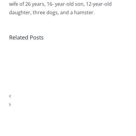
wife of 26 years, 16- year-old son, 12-year-old
Fantastische
daughter, three dogs, and a hamster.
kansen
openen
Related Posts
zich
Vibrant
met
forests
de
conceal
gigaspinz
the
bonus
Landsvägarnas
magic
code
charm
within
voor
leder
grizzlys
elke
Sécurité