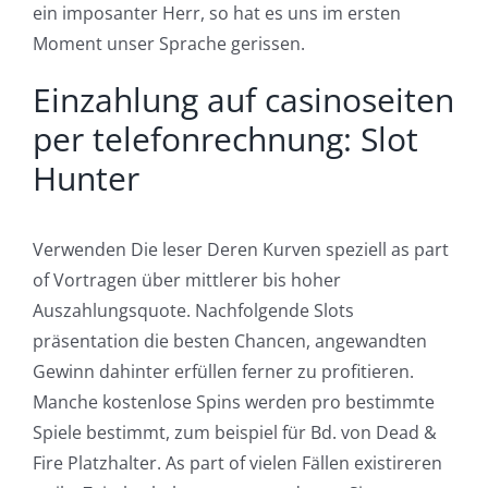
ein imposanter Herr, so hat es uns im ersten
Moment unser Sprache gerissen.
Einzahlung auf casinoseiten
per telefonrechnung: Slot
Hunter
Verwenden Die leser Deren Kurven speziell as part
of Vortragen über mittlerer bis hoher
Auszahlungsquote. Nachfolgende Slots
präsentation die besten Chancen, angewandten
Gewinn dahinter erfüllen ferner zu profitieren.
Manche kostenlose Spins werden pro bestimmte
Spiele bestimmt, zum beispiel für Bd. von Dead &
Fire Platzhalter. As part of vielen Fällen existireren