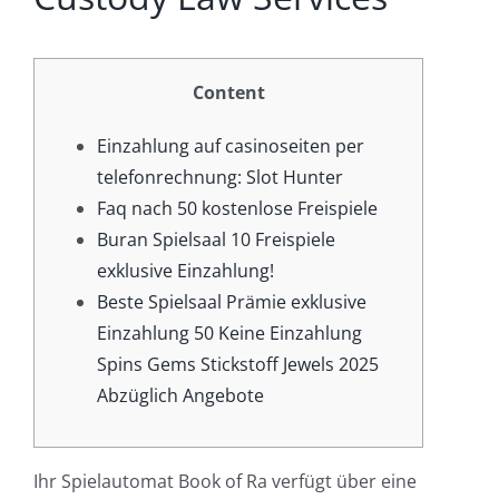
Content
Einzahlung auf casinoseiten per
telefonrechnung: Slot Hunter
Faq nach 50 kostenlose Freispiele
Buran Spielsaal 10 Freispiele
exklusive Einzahlung!
Beste Spielsaal Prämie exklusive
Einzahlung 50 Keine Einzahlung
Spins Gems Stickstoff Jewels 2025
Abzüglich Angebote
Ihr Spielautomat Book of Ra verfügt über eine