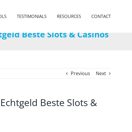
OLS
TESTIMONIALS
RESOURCES
CONTACT
geld Beste Slots & Casinos
Previous
Next
chtgeld Beste Slots &