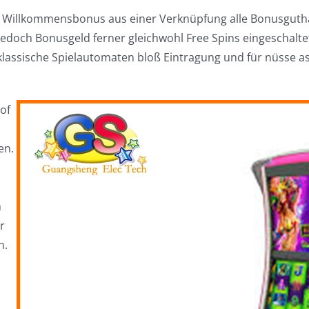
r Willkommensbonus aus einer Verknüpfung alle Bonusgutha
doch Bonusgeld ferner gleichwohl Free Spins eingeschaltet
 klassische Spielautomaten bloß Eintragung und für nüsse 
of
en.
m
r
n.