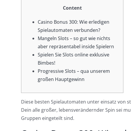
Content
Casino Bonus 300: Wie erledigen
Spielautomaten verbunden?
Mangeln Slots – so gut wie nichts
aber repräsentabel inside Spielern
Spielen Sie Slots online exklusive
Bimbes!
Progressive Slots – qua unserem
großen Hauptgewinn
Diese besten Spielautomaten unter einsatz von st
Dein alle großer, lebensverändernder Spin sei mut
Gruppen eingeteilt sind.