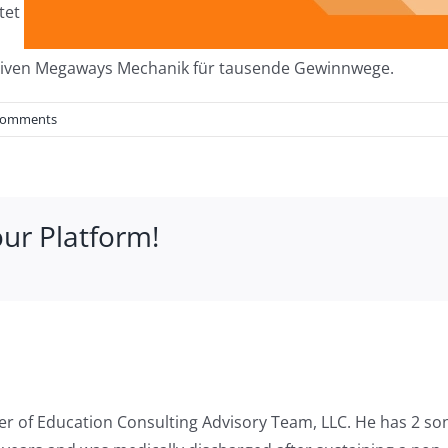
tet
vativen Megaways Mechanik für tausende Gewinnwege.
Comments
our Platform!
r of Education Consulting Advisory Team, LLC. He has 2 son