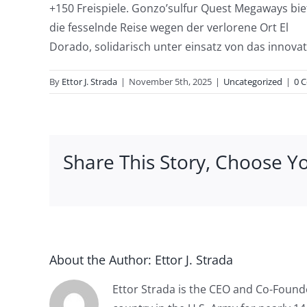
+150 Freispiele. Gonzo’sulfur Quest Megaways bie
die fesselnde Reise wegen der verlorene Ort El
Dorado, solidarisch unter einsatz von das inno
By
Ettor J. Strada
|
November 5th, 2025
|
Uncategorized
|
0 
Share This Story, Choose Y
About the Author:
Ettor J. Strada
Ettor Strada is the CEO and Co-Founde