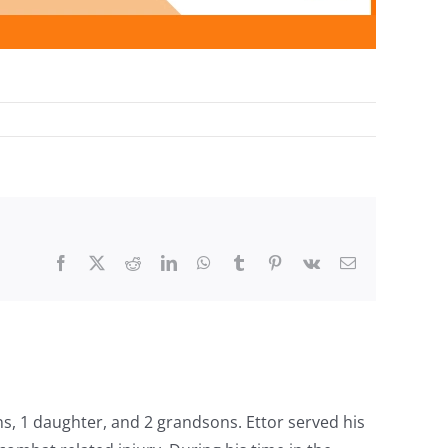
Facebook
X
Reddit
LinkedIn
WhatsApp
Tumblr
Pinterest
Vk
Email
s, 1 daughter, and 2 grandsons. Ettor served his