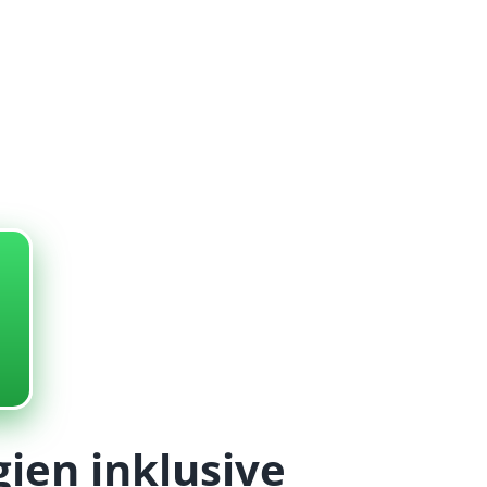
gien inklusive