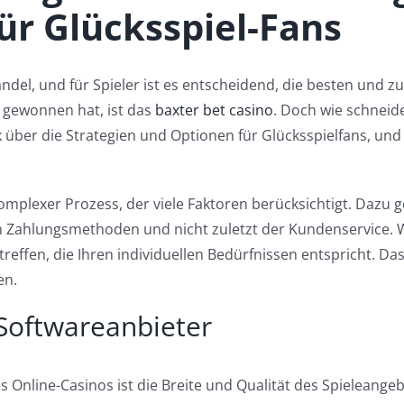
für Glücksspiel-Fans
ndel, und für Spieler ist es entscheidend, die besten und z
t gewonnen hat, ist das
baxter bet casino
. Doch wie schneid
k über die Strategien und Optionen für Glücksspielfans, u
komplexer Prozess, der viele Faktoren berücksichtigt. Dazu
ren Zahlungsmethoden und nicht zuletzt der Kundenservice.
effen, die Ihren individuellen Bedürfnissen entspricht. Das Z
en.
 Softwareanbieter
 Online-Casinos ist die Breite und Qualität des Spieleangeb