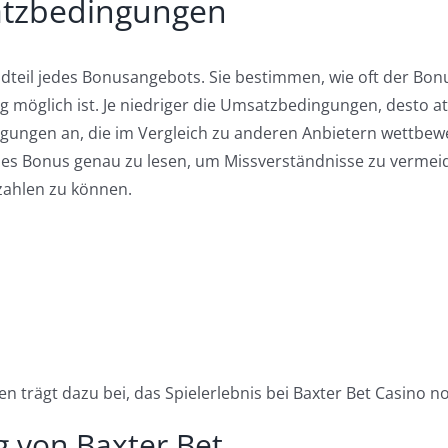
atzbedingungen
teil jedes Bonusangebots. Sie bestimmen, wie oft der Bon
öglich ist. Je niedriger die Umsatzbedingungen, desto attra
ungen an, die im Vergleich zu anderen Anbietern wettbewerb
s Bonus genau zu lesen, um Missverständnisse zu vermeid
ahlen zu können.
 trägt dazu bei, das Spielerlebnis bei Baxter Bet Casino 
g von Baxter Bet