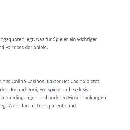
ngsquoten legt, was für Spieler ein wichtiger
d Fairness der Spiele.
nes Online-Casinos. Baxter Bet Casino bietet
en, Reload-Boni, Freispiele und exklusive
t Umsatzbedingungen und anderen Einschränkungen
t legt Wert darauf, transparente und