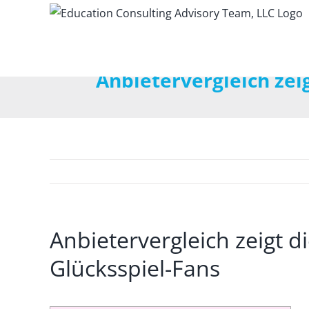
Skip
to
content
Anbietervergleich zeig
Anbietervergleich zeigt d
Glücksspiel-Fans