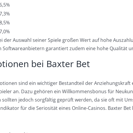
6,5%
7,3%
8,5%
7,0%
bei der Auswahl seiner Spiele großen Wert auf hohe Auszahlu
 Softwareanbietern garantiert zudem eine hohe Qualität un
ionen bei Baxter Bet
onen sind ein wichtiger Bestandteil der Anziehungskraft ei
Spieler an. Dazu gehören ein Willkommensbonus für Neukund
n sollten jedoch sorgfältig geprüft werden, da sie oft mi
 Indikator für die Seriosität eines Online-Casinos. Baxter Be