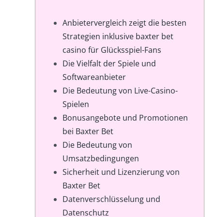
Anbietervergleich zeigt die besten
Strategien inklusive baxter bet
casino für Glücksspiel-Fans
Die Vielfalt der Spiele und
Softwareanbieter
Die Bedeutung von Live-Casino-
Spielen
Bonusangebote und Promotionen
bei Baxter Bet
Die Bedeutung von
Umsatzbedingungen
Sicherheit und Lizenzierung von
Baxter Bet
Datenverschlüsselung und
Datenschutz