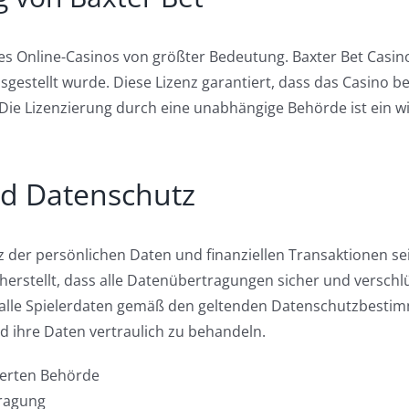
nes Online-Casinos von größter Bedeutung. Baxter Bet Casino 
estellt wurde. Diese Lizenz garantiert, dass das Casino 
Die Lizenzierung durch eine unabhängige Behörde ist ein wic
nd Datenschutz
 der persönlichen Daten und finanziellen Transaktionen sei
cherstellt, dass alle Datenübertragungen sicher und versch
 alle Spielerdaten gemäß den geltenden Datenschutzbestimm
nd ihre Daten vertraulich zu behandeln.
ierten Behörde
tragung