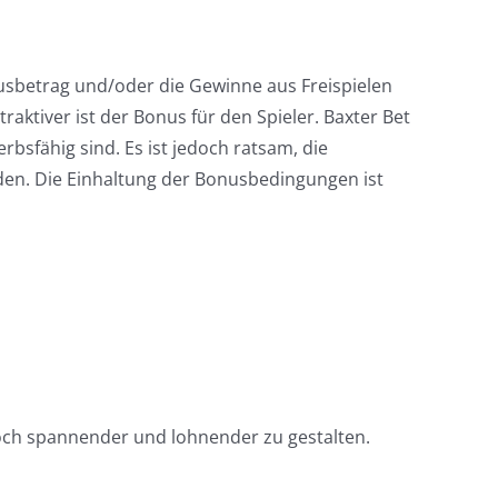
usbetrag und/oder die Gewinne aus Freispielen
ktiver ist der Bonus für den Spieler. Baxter Bet
sfähig sind. Es ist jedoch ratsam, die
en. Die Einhaltung der Bonusbedingungen ist
noch spannender und lohnender zu gestalten.