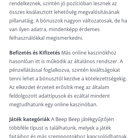
rendelkeznek, szintén jó pozícióban lesznek az
összes kiválasztott lehetőség megvalósításának
pillanatáig. A bónuszok nagyon változatosak, de ha
van ilyen adatra, mindenképp érdemes
felhasználókkal megismerkedni.
Befizetés és Kifizetés
Más online kaszinókhoz
hasonlóan itt is működik az általános rendszer. A
pénzellátással foglalkozva, szintén kiváltságokat
tenni lehet a bónusztól kezdve a kötelezettségekig.
Az elkezdet érzeteit erősítik meg az általam
feldolgozott adattípusok és ezáltal mindent
megtudhatunk egy online kaszinóban.
Játék kategóriák
A Beep Beep játékgyűjtőjén
többféle típust is találhatunk, melyek a játék
fajtáihoz és más szempontokhoz kapcsolódhatnak.