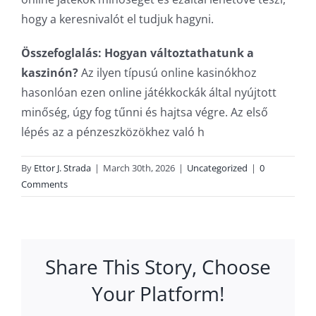
hogy a keresnivalót el tudjuk hagyni.
Összefoglalás: Hogyan változtathatunk a
kaszinón?
Az ilyen típusú online kasinókhoz
hasonlóan ezen online játékkockák által nyújtott
minőség, úgy fog tűnni és hajtsa végre. Az első
lépés az a pénzeszközökhez való h
By
Ettor J. Strada
|
March 30th, 2026
|
Uncategorized
|
0
Comments
Share This Story, Choose
Your Platform!