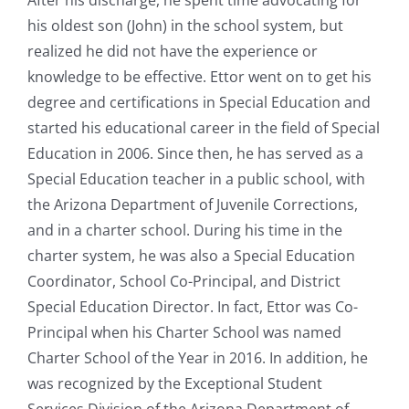
After his discharge, he spent time advocating for
his oldest son (John) in the school system, but
realized he did not have the experience or
knowledge to be effective. Ettor went on to get his
degree and certifications in Special Education and
started his educational career in the field of Special
Education in 2006. Since then, he has served as a
Special Education teacher in a public school, with
the Arizona Department of Juvenile Corrections,
and in a charter school. During his time in the
charter system, he was also a Special Education
Coordinator, School Co-Principal, and District
Special Education Director. In fact, Ettor was Co-
Principal when his Charter School was named
Charter School of the Year in 2016. In addition, he
was recognized by the Exceptional Student