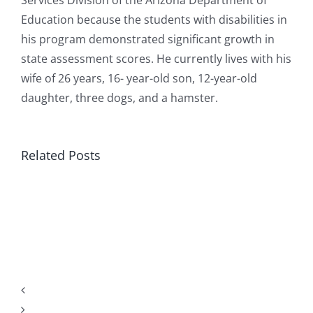
Services Division of the Arizona Department of
Education because the students with disabilities in
his program demonstrated significant growth in
state assessment scores. He currently lives with his
wife of 26 years, 16- year-old son, 12-year-old
Fantastische
daughter, three dogs, and a hamster.
kansen
openen
Related Posts
zich
Vibrant
met
forests
de
conceal
gigaspinz
the
bonus
Landsvägarnas
magic
code