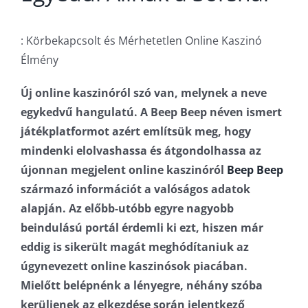
: Körbekapcsolt és Mérhetetlen Online Kaszinó
Élmény
Új online kaszinóról szó van, melynek a neve
egykedvű hangulatú. A Beep Beep néven ismert
játékplatformot azért említsük meg, hogy
mindenki elolvashassa és átgondolhassa az
újonnan megjelent online kaszinóról
Beep Beep
származó információt a valóságos adatok
alapján. Az előbb-utóbb egyre nagyobb
beindulású portál érdemli ki ezt, hiszen már
eddig is sikerült magát meghódítaniuk az
úgynevezett online kaszinósok piacában.
Mielőtt belépnénk a lényegre, néhány szóba
kerüljenek az elkezdése során jelentkező