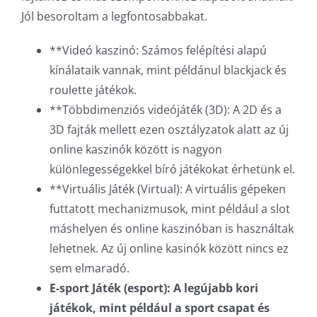
Jól besoroltam a legfontosabbakat.
**Videó kaszinó: Számos felépítési alapú
kínálataik vannak, mint példánul blackjack és
roulette játékok.
**Többdimenziós videójáték (3D): A 2D és a
3D fajták mellett ezen osztályzatok alatt az új
online kaszinók között is nagyon
különlegességekkel bíró játékokat érhetünk el.
**Virtuális Játék (Virtual): A virtuális gépeken
futtatott mechanizmusok, mint például a slot
máshelyen és online kaszinóban is használtak
lehetnek. Az új online kasinók között nincs ez
sem elmaradó.
E-sport Játék (esport): A legújabb kori
játékok, mint például a sport csapat és