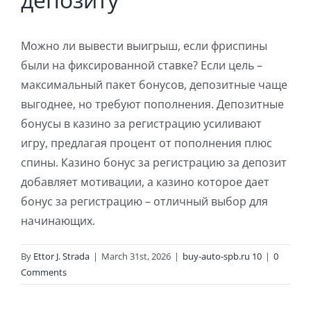
Можно ли вывести выигрыш, если фриспины
были на фиксированной ставке? Если цель –
максимальный пакет бонусов, депозитные чаще
выгоднее, но требуют пополнения. Депозитные
бонусы в казино за регистрацию усиливают
игру, предлагая процент от пополнения плюс
спины. Казино бонус за регистрацию за депозит
добавляет мотивации, а казино которое дает
бонус за регистрацию – отличный выбор для
начинающих.
By
Ettor J. Strada
|
March 31st, 2026
|
buy-auto-spb.ru 10
|
0
Comments