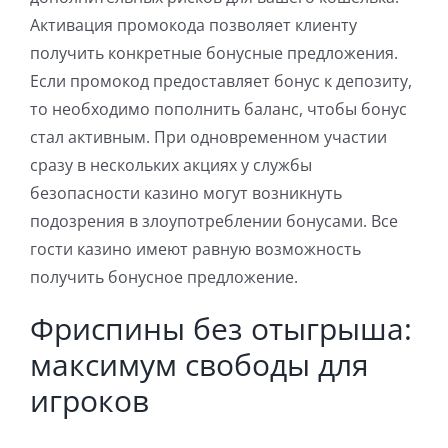
Активация промокода позволяет клиенту
получить конкретные бонусные предложения.
Если промокод предоставляет бонус к депозиту,
то необходимо пополнить баланс, чтобы бонус
стал активным. При одновременном участии
сразу в нескольких акциях у службы
безопасности казино могут возникнуть
подозрения в злоупотреблении бонусами. Все
гости казино имеют равную возможность
получить бонусное предложение.
Фриспины без отыгрыша:
максимум свободы для
игроков