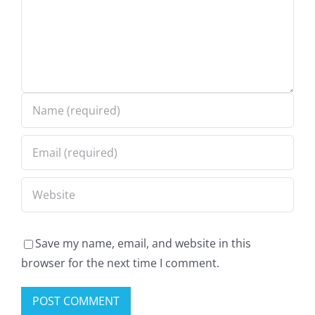
Save my name, email, and website in this
browser for the next time I comment.