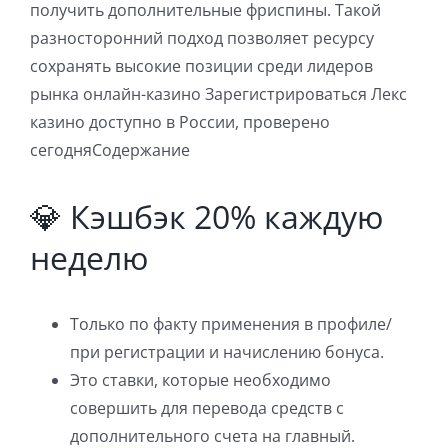
получить дополнительные фриспины. Такой
разносторонний подход позволяет ресурсу
сохранять высокие позиции среди лидеров
рынка онлайн-казино Зарегистрироваться Лекс
казино доступно в России, проверено
сегодняСодержание
💎 Кэшбэк 20% каждую
неделю
Только по факту применения в профиле/
при регистрации и начислению бонуса.
Это ставки, которые необходимо
совершить для перевода средств с
дополнительного счета на главный.