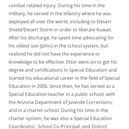
combat related injury. During his time in the
military, he served in the Infantry where he was
deployed all over the world, including to Desert
Shield/Desert Storm in order to liberate Kuwait.
After his discharge, he spent time advocating for
his oldest son (John) in the school system, but
realized he did not have the experience or
knowledge to be effective. Ettor went on to get his
degree and certifications in Special Education and
started his educational career in the field of Special
Education in 2006. Since then, he has served as a
Special Education teacher in a public school, with
the Arizona Department of Juvenile Corrections,
and in a charter school. During his time in the
charter system, he was also a Special Education
Coordinator, School Co-Principal, and District