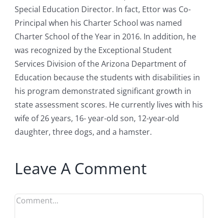
Special Education Director. In fact, Ettor was Co-
Principal when his Charter School was named
Charter School of the Year in 2016. In addition, he
was recognized by the Exceptional Student
Services Division of the Arizona Department of
Education because the students with disabilities in
his program demonstrated significant growth in
state assessment scores. He currently lives with his
wife of 26 years, 16- year-old son, 12-year-old
daughter, three dogs, and a hamster.
Leave A Comment
Comment