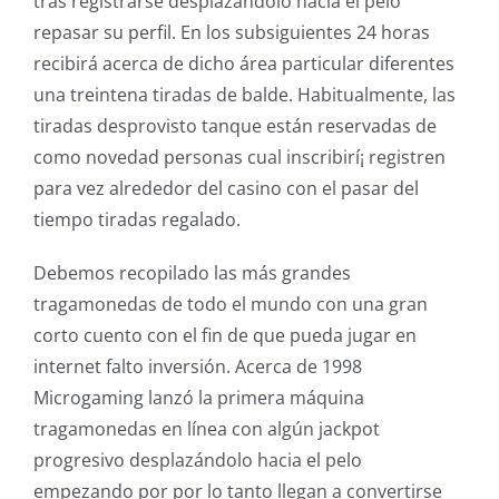
tras registrarse desplazándolo hacia el pelo
repasar su perfil. En los subsiguientes 24 horas
recibirá acerca de dicho área particular diferentes
una treintena tiradas de balde. Habitualmente, las
tiradas desprovisto tanque están reservadas de
como novedad personas cual inscribirí¡ registren
para vez alrededor del casino con el pasar del
tiempo tiradas regalado.
Debemos recopilado las más grandes
tragamonedas de todo el mundo con una gran
corto cuento con el fin de que pueda jugar en
internet falto inversión. Acerca de 1998
Microgaming lanzó la primera máquina
tragamonedas en línea con algún jackpot
progresivo desplazándolo hacia el pelo
empezando por por lo tanto llegan a convertirse