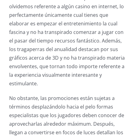
olvidemos referente a algún casino en internet, lo
perfectamente únicamente cual tienes que
elaborar es empezar el entretenimiento la cual
fascina y no ha transpirado comenzar a jugar con
el pasar del tiempo recursos fantástico. Además,
los tragaperras del anualidad destacan por sus
gráficos acerca de 3D y no ha transpirado materia
envolventes, que tornan todo importe referente a
la experiencia visualmente interesante y
estimulante.
No obstante, las promociones están sujetas a
términos desplazándolo hacia el pelo formas
especialistas que los jugadores deben conocer de
aprovecharlas alrededor máximum. Después,
llegan a convertirse en focos de luces detallan los