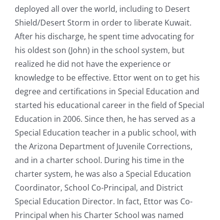
deployed all over the world, including to Desert
Shield/Desert Storm in order to liberate Kuwait.
After his discharge, he spent time advocating for
his oldest son (John) in the school system, but
realized he did not have the experience or
knowledge to be effective. Ettor went on to get his
degree and certifications in Special Education and
started his educational career in the field of Special
Education in 2006. Since then, he has served as a
Special Education teacher in a public school, with
the Arizona Department of Juvenile Corrections,
and in a charter school. During his time in the
charter system, he was also a Special Education
Coordinator, School Co-Principal, and District
Special Education Director. In fact, Ettor was Co-
Principal when his Charter School was named