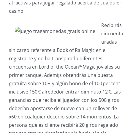
atractivas para jugar regalado acerca de cualquier
casino.
Recibirás
cincuenta
tiradas
sin cargo referente a Book of Ra Magic en el
registrarte y no ha transpirado diferentes
cincuenta en Lord of the Ocean™Magic joviales su
primer tanque. Ademí¡s obtendrás una puesta
gratuita sobre 10 € y algún bono de el 100 percent
inclusive 150 € alrededor entrar diminuto 12 €. Las
ganancias que reciba el jugador con los 500 giros
deberían apostarse de nuevo con un rollover de
x60 en cualquier decenio sobre 14 momentos. La
persona que es cliente recibirá 20 giros regalado