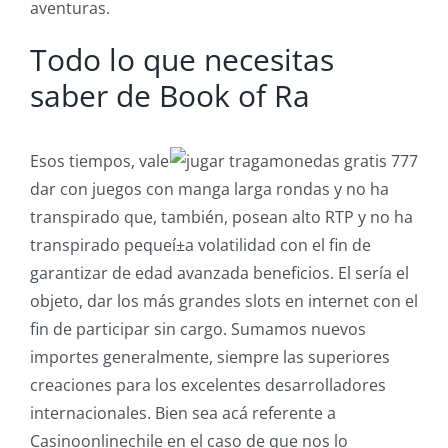
aventuras.
Todo lo que necesitas
saber de Book of Ra
Esos tiempos, vale
dar con juegos con manga larga rondas y no ha
transpirado que, también, posean alto RTP y no ha
transpirado pequeí±a volatilidad con el fin de
garantizar de edad avanzada beneficios. El serí­a el
objeto, dar los más grandes slots en internet con el
fin de participar sin cargo. Sumamos nuevos
importes generalmente, siempre las superiores
creaciones para los excelentes desarrolladores
internacionales. Bien sea acá referente a
Casinoonlinechile en el caso de que nos lo