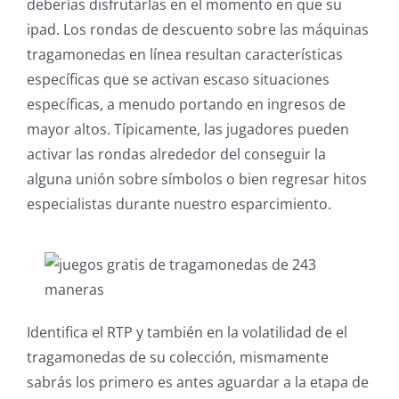
deberías disfrutarlas en el momento en que su
ipad. Los rondas de descuento sobre las máquinas
tragamonedas en línea resultan características
específicas que se activan escaso situaciones
específicas, a menudo portando en ingresos de
mayor altos. Típicamente, las jugadores pueden
activar las rondas alrededor del conseguir la
alguna unión sobre símbolos o bien regresar hitos
especialistas durante nuestro esparcimiento.
Identifica el RTP y también en la volatilidad de el
tragamonedas de su colección, mismamente
sabrás los primero es antes aguardar a la etapa de