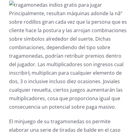
Principalmente, resultan máquinas adonde la nâº
sobre rodillos giran cada vez que la persona que es
cliente hace la postura y las arrojan combinaciones
sobre símbolos alrededor del suerte. Dichas
combinaciones, dependiendo del tipo sobre
tragamonedas, podrían retribuir premios dentro
del jugador. Las multiplicadores son ingresos cual
inscribirí¡ multiplican para cualquier elemento de
dos, 3 o inclusive incluso diez ocasiones. Joviales
cualquier revuelta, ciertos juegos aumentarán las
multiplicadores, cosa que proporciona igual que
consecuencia un potencial sobre paga masivo.
El minjuego de su tragamonedas os permite
elaborar una serie de tiradas de balde en el caso