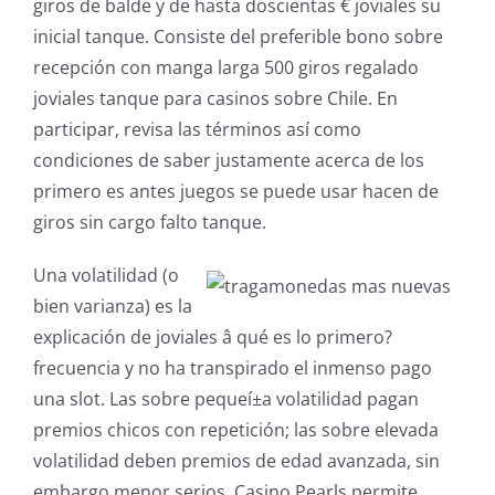
giros de balde y de hasta doscientas € joviales su
inicial tanque. Consiste del preferible bono sobre
recepción con manga larga 500 giros regalado
joviales tanque para casinos sobre Chile. En
participar, revisa las términos así­ como
condiciones de saber justamente acerca de los
primero es antes juegos se puede usar hacen de
giros sin cargo falto tanque.
Una volatilidad (o
bien varianza) es la
explicación de joviales â qué es lo primero?
frecuencia y no ha transpirado el inmenso pago
una slot. Las sobre pequeí±a volatilidad pagan
premios chicos con repetición; las sobre elevada
volatilidad deben premios de edad avanzada, sin
embargo menor serios. Casino Pearls permite