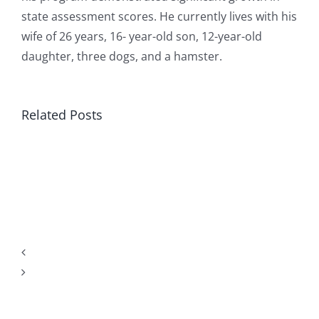
state assessment scores. He currently lives with his
wife of 26 years, 16- year-old son, 12-year-old
Experiências
daughter, three dogs, and a hamster.
curiosas
com
Related Posts
Szansa
a
i
chicken
strategia
road
w
para
Increíble
plinko
jogadores
aventura
casino
ágeis
al
zapewniają
e