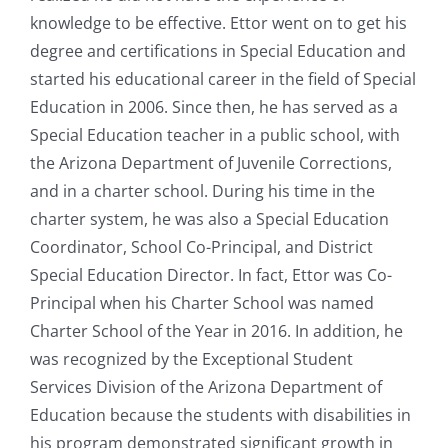
knowledge to be effective. Ettor went on to get his
degree and certifications in Special Education and
started his educational career in the field of Special
Education in 2006. Since then, he has served as a
Special Education teacher in a public school, with
the Arizona Department of Juvenile Corrections,
and in a charter school. During his time in the
charter system, he was also a Special Education
Coordinator, School Co-Principal, and District
Special Education Director. In fact, Ettor was Co-
Principal when his Charter School was named
Charter School of the Year in 2016. In addition, he
was recognized by the Exceptional Student
Services Division of the Arizona Department of
Education because the students with disabilities in
his program demonstrated significant growth in