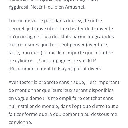
Yggdrasil, NetEnt, ou bien Amusnet.
Toi-meme votre part dans doutez, de notre
permet, je trouve utopique d’eviter de trouver le
qu’on imagine. Il y a des slots parmi integraux les
macrocosmes que l’on peut penser (aventure,
fable, horreur. ), pour de n’importe quel nombre
de cylindres, , ! accompagnes de vos RTP
(Recommencement to Player) plutot divers.
Avec tester la proprete sans risque, il est important
de mentionner que leurs jeux seront disponibles
en vogue demo ! Ils me empli faire cet tchat sans
nul installer de monaie, dans l’optique d’etre tout a
fait conforme que la equipement a au-dessous me
convienne.