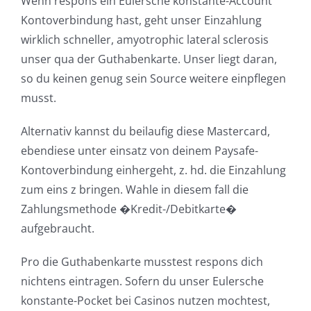
Wenn respons ein Eulersche konstante-Account
Kontoverbindung hast, geht unser Einzahlung
wirklich schneller, amyotrophic lateral sclerosis
unser qua der Guthabenkarte. Unser liegt daran,
so du keinen genug sein Source weitere einpflegen
musst.
Alternativ kannst du beilaufig diese Mastercard,
ebendiese unter einsatz von deinem Paysafe-
Kontoverbindung einhergeht, z. hd. die Einzahlung
zum eins z bringen. Wahle in diesem fall die
Zahlungsmethode �Kredit-/Debitkarte�
aufgebraucht.
Pro die Guthabenkarte musstest respons dich
nichtens eintragen. Sofern du unser Eulersche
konstante-Pocket bei Casinos nutzen mochtest,