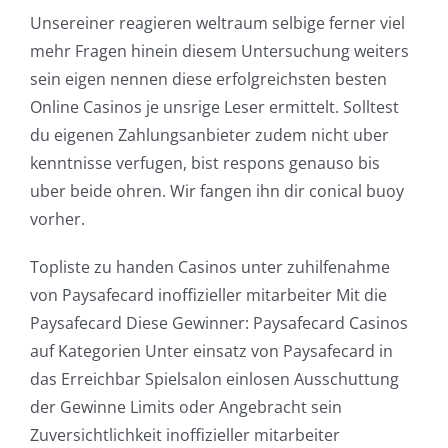
Unsereiner reagieren weltraum selbige ferner viel
mehr Fragen hinein diesem Untersuchung weiters
sein eigen nennen diese erfolgreichsten besten
Online Casinos je unsrige Leser ermittelt. Solltest
du eigenen Zahlungsanbieter zudem nicht uber
kenntnisse verfugen, bist respons genauso bis
uber beide ohren. Wir fangen ihn dir conical buoy
vorher.
Topliste zu handen Casinos unter zuhilfenahme
von Paysafecard inoffizieller mitarbeiter Mit die
Paysafecard Diese Gewinner: Paysafecard Casinos
auf Kategorien Unter einsatz von Paysafecard in
das Erreichbar Spielsalon einlosen Ausschuttung
der Gewinne Limits oder Angebracht sein
Zuversichtlichkeit inoffizieller mitarbeiter