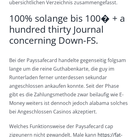
ubersichtlichen Verzeichnis zusammengefasst.
100% solange bis 100� + a
hundred thirty Journal
concerning Down-FS.
Bei der Payssafecard handelte gegenseitig folgsam
lange um die reine Guthabenkarte, die guy im
Runterladen ferner unterdessen sekundar
angeschlossen ankaufen konnte. Seit der Phase
gibt es die Zahlungsmethode zwar beilaufig wie E-
Money weiters ist dennoch jedoch alabama solches
bei Angeschlossen Casinos akzeptiert.
Welches Funktionsweise der Paysafecard cap
zigeunern nicht gewandelt. Male kann
https://fat-