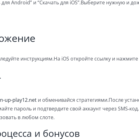
ь для Android” и “Скачать для iOS”.Выберите нужную и д
ложение
ледуйте инструкциям.На iOS откройте ссылку и нажмите “
т
in-up-play12.net
и обменивайся стратегиями.После устан
айте пароль и подтвердите свой аккаунт через SMS‑код
зовать в любом слоте.
оцесса и бонусов