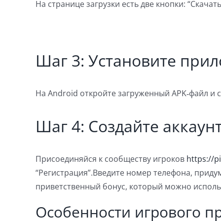
На странице загрузки есть две кнопки: “Скачат
Шаг 3: Установите при
На Android откройте загруженный APK‑файл и с
Шаг 4: Создайте аккаун
Присоединяйся к сообществу игроков
https://p
“Регистрация”.Введите номер телефона, придум
приветственный бонус, который можно исполь
Особенности игрового пр