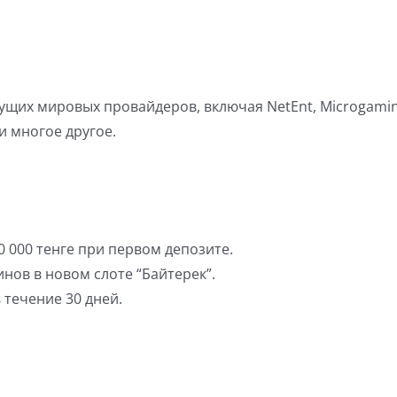
ущих мировых провайдеров, включая NetEnt, Microgaming
 и многое другое.
0 000 тенге при первом депозите.
нов в новом слоте “Байтерек”.
 течение 30 дней.