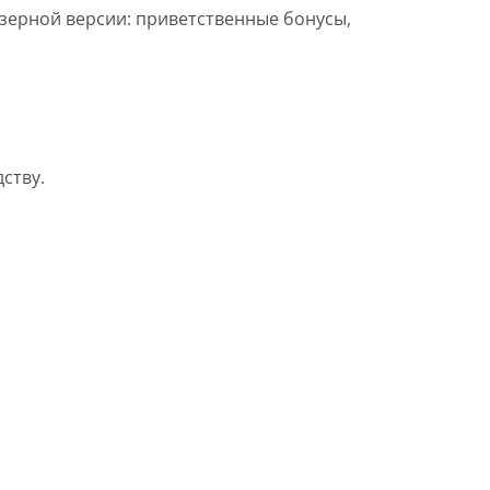
узерной версии: приветственные бонусы,
ству.