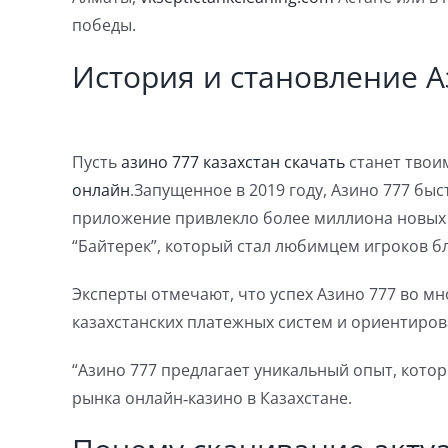
победы.
История и становление А
Пусть
азино 777 казахстан скачать
станет твои
онлайн
.Запущенное в 2019 году, Азино 777 бы
приложение привлекло более миллиона новых п
“Байтерек”, который стал любимцем игроков б
Эксперты отмечают, что успех Азино 777 во мн
казахстанских платежных систем и ориентиро
“Азино 777 предлагает уникальный опыт, кото
рынка онлайн‑казино в Казахстане.