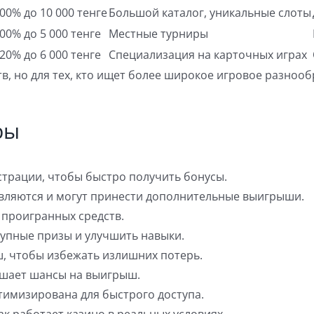
00% до 10 000 тенге
Большой каталог, уникальные слоты
00% до 5 000 тенге
Местные турниры
20% до 6 000 тенге
Специализация на карточных играх
тв, но для тех, кто ищет более широкое игровое разноо
ры
страции, чтобы быстро получить бонусы.
овляются и могут принести дополнительные выигрыши.
 проигранных средств.
рупные призы и улучшить навыки.
, чтобы избежать излишних потерь.
вышает шансы на выигрыш.
тимизирована для быстрого доступа.